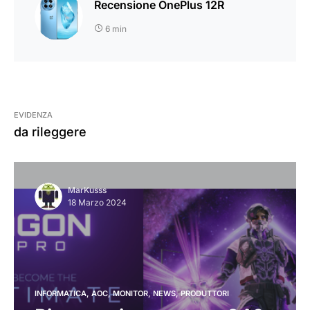
Recensione OnePlus 12R
6 min
EVIDENZA
da rileggere
MarKusss
18 Marzo 2024
INFORMATICA
AOC
MONITOR
NEWS
PRODUTTORI