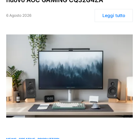
nuovo AOC GAMING CQ32G4ZA
Leggi tutto
6 Agosto 2026
0