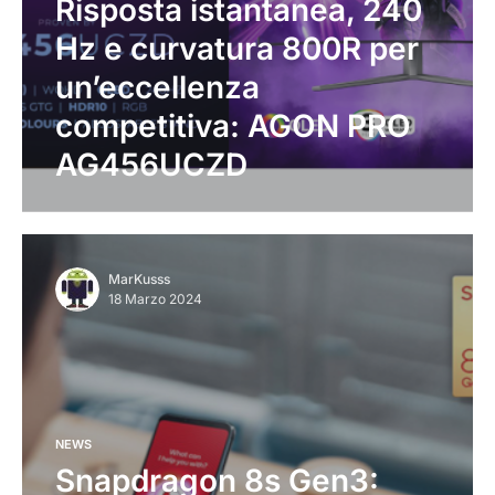
Risposta istantanea, 240
Hz e curvatura 800R per
un’eccellenza
competitiva: AGON PRO
AG456UCZD
MarKusss
18 Marzo 2024
NEWS
Snapdragon 8s Gen3: