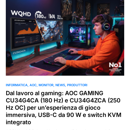
0
INFORMATICA
AOC
MONITOR
NEWS
PRODUTTORI
Dal lavoro al gaming: AOC GAMING
CU34G4CA (180 Hz) e CU34G4ZCA (250
Hz OC) per un’esperienza di gioco
immersiva, USB-C da 90 W e switch KVM
integrato