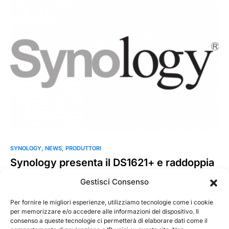
SYNOLOGY
NEWS
PRODUTTORI
Synology presenta il DS1621+ e raddoppia
le prestazioni
Gestisci Consenso
Synology Inc. presenta oggi il DS1621+, la nuova generazione
di NAS DiskStation a 6 bay progettato per l’archiviazione…
Per fornire le migliori esperienze, utilizziamo tecnologie come i cookie
per memorizzare e/o accedere alle informazioni del dispositivo. Il
consenso a queste tecnologie ci permetterà di elaborare dati come il
MarKusss
Leggi tutto