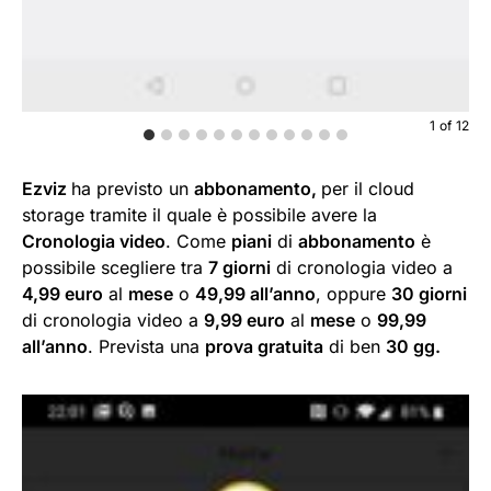
1
of
12
Ezviz
ha previsto un
abbonamento,
per il cloud
storage tramite il quale è possibile avere la
Cronologia video
. Come
piani
di
abbonamento
è
possibile scegliere tra
7 giorni
di cronologia video a
4,99 euro
al
mese
o
49,99 all’anno
, oppure
30 giorni
di cronologia video a
9,99 euro
al
mese
o
99,99
all’anno
. Prevista una
prova gratuita
di ben
30 gg.