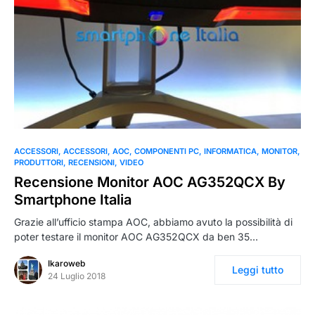
ACCESSORI
ACCESSORI
AOC
COMPONENTI PC
INFORMATICA
MONITOR
PRODUTTORI
RECENSIONI
VIDEO
Recensione Monitor AOC AG352QCX By
Smartphone Italia
Grazie all’ufficio stampa AOC, abbiamo avuto la possibilità di
poter testare il monitor AOC AG352QCX da ben 35…
Ikaroweb
Leggi tutto
24 Luglio 2018