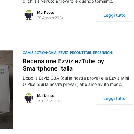
di chi sia venuto a trovarci e quando torniamo…
MarKusss
Leggi tutto
29 Agosto 2024
CAM & ACTION-CAM
EZVIZ
PRODUTTORI
RECENSIONI
Recensione Ezviz ezTube by
Smartphone Italia
Dopo la Ezviz C3A (qui la nostra prova) e la Ezviz Mini
O Plus (qui la nostra prova) , abbiamo avuto modo…
MarKusss
Leggi tutto
29 Luglio 2019