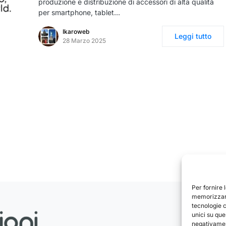
produzione e distribuzione di accessori di alta qualità
per smartphone, tablet…
Ikaroweb
Leggi tutto
28 Marzo 2025
Per fornire 
memorizzare
tecnologie 
unici su que
negativament