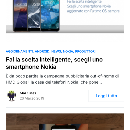
0
AGGIORNAMENTI
ANDROID
NEWS
NOKIA
PRODUTTORI
Fai la scelta intelligente, scegli uno
smartphone Nokia
È da poco partita la campagna pubblicitaria out-of-home di
HMD Global, la casa dei telefoni Nokia, che pone…
MarKusss
Leggi tutto
26 Marzo 2019