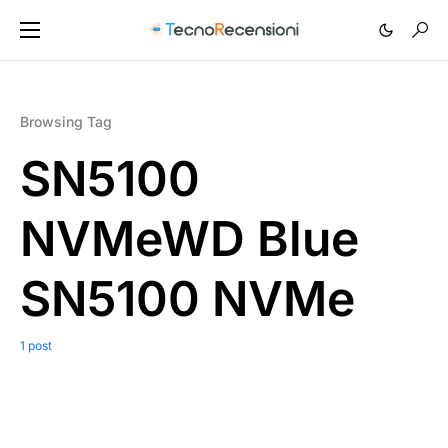
Browsing Tag
SN5100
NVMeWD Blue
SN5100 NVMe
1 post