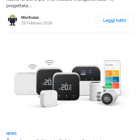
progettata…
MarKusss
Leggi tutto
25 Febbraio 2026
0
NEWS