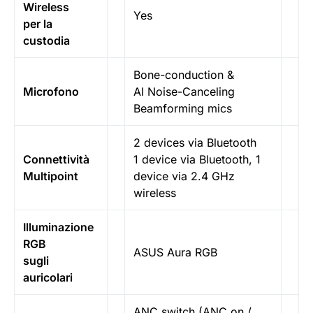
Wireless
Yes
per la
custodia
Bone-conduction &
Microfono
AI Noise-Canceling
Beamforming mics
2 devices via Bluetooth
Connettività
1 device via Bluetooth, 1
Multipoint
device via 2.4 GHz
wireless
Illuminazione
RGB
ASUS Aura RGB
sugli
auricolari
ANC switch (ANC on /