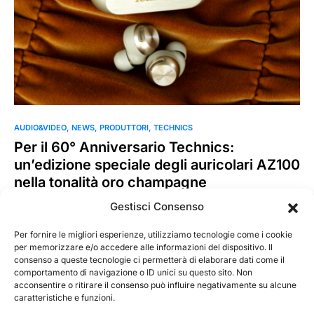
AUDIO&VIDEO
NEWS
PRODUTTORI
TECHNICS
Per il 60° Anniversario Technics:
un’edizione speciale degli auricolari AZ100
nella tonalità oro champagne
In occasione del 60° anniversario, Technics presenta una
Gestisci Consenso
nuova edizione oro champagne dei celebri auricolari True
Wireless AZ100,…
Per fornire le migliori esperienze, utilizziamo tecnologie come i cookie
per memorizzare e/o accedere alle informazioni del dispositivo. Il
consenso a queste tecnologie ci permetterà di elaborare dati come il
MarKusss
Leggi tutto
comportamento di navigazione o ID unici su questo sito. Non
5 Giugno 2025
acconsentire o ritirare il consenso può influire negativamente su alcune
caratteristiche e funzioni.