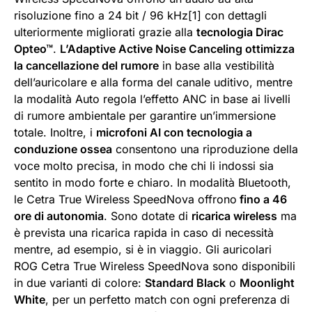
risoluzione fino a 24 bit / 96 kHz[1] con dettagli
ulteriormente migliorati grazie alla
tecnologia Dirac
Opteo™
.
L’Adaptive Active Noise Canceling ottimizza
la cancellazione del rumore
in base alla vestibilità
dell’auricolare e alla forma del canale uditivo, mentre
la modalità Auto regola l’effetto ANC in base ai livelli
di rumore ambientale per garantire un’immersione
totale. Inoltre, i
microfoni AI con tecnologia a
conduzione ossea
consentono una riproduzione della
voce molto precisa, in modo che chi li indossi sia
sentito in modo forte e chiaro. In modalità Bluetooth,
le Cetra True Wireless SpeedNova offrono
fino a 46
ore di autonomia
. Sono dotate di
ricarica wireless
ma
è prevista una ricarica rapida in caso di necessità
mentre, ad esempio, si è in viaggio. Gli auricolari
ROG Cetra True Wireless SpeedNova sono disponibili
in due varianti di colore:
Standard Black
o
Moonlight
White
, per un perfetto match con ogni preferenza di