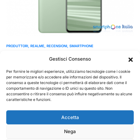
PRODUTTORI
REALME
RECENSIONI
SMARTPHONE
Recensione realme GT 2
Gestisci Consenso
Presentato un mesetto fa (qui la notizia), dopo il realme GT 2
Pro, abbiamo provato il fratello minore,…
Per fornire le migliori esperienze, utilizziamo tecnologie come i cookie
per memorizzare e/o accedere alle informazioni del dispositivo. Il
consenso a queste tecnologie ci permetterà di elaborare dati come il
MarKusss
Leggi tutto
comportamento di navigazione o ID unici su questo sito. Non
28 Marzo 2022
acconsentire o ritirare il consenso può influire negativamente su alcune
caratteristiche e funzioni.
Accetta
Nega
@ 2026 - Tecnorecensioni
Designed & Developed by
InTouchDesign