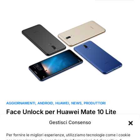
AGGIORNAMENTI
ANDROID
HUAWEI
NEWS
PRODUTTORI
Face Unlock per Huawei Mate 10 Lite
Huawei annuncia due nuovi aggiornamenti software
Gestisci Consenso
per HUAWEI Mate 10 lite (qui la nostra prova): l’attesa feature
di sicurezza Face…
Per fornire le migliori esperienze, utilizziamo tecnologie come i cookie