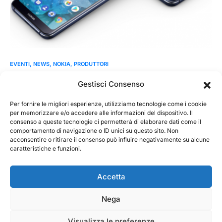
EVENTI
NEWS
NOKIA
PRODUTTORI
Ecco Nokia 7.1
Gestisci Consenso
HMD Global, la casa dei telefoni Nokia, annuncia Nokia 7.1, il
primo smartphone dotato di tecnologia PureDisplay in…
Per fornire le migliori esperienze, utilizziamo tecnologie come i cookie
per memorizzare e/o accedere alle informazioni del dispositivo. Il
consenso a queste tecnologie ci permetterà di elaborare dati come il
MarKusss
Leggi tutto
comportamento di navigazione o ID unici su questo sito. Non
4 Ottobre 2018
acconsentire o ritirare il consenso può influire negativamente su alcune
caratteristiche e funzioni.
Accetta
Nega
@ 2026 - Tecnorecensioni
Designed & Developed by
InTouchDesign
Visualizza le preferenze