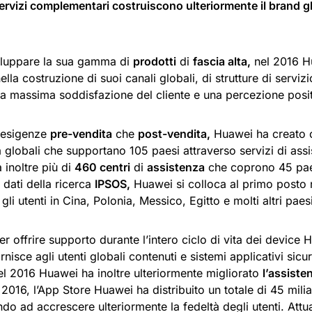
ervizi complementari costruiscono ulteriormente il brand glo
viluppare la sua gamma di
prodotti
di
fascia alta,
nel 2016 H
nella costruzione di suoi canali globali, di strutture di serviz
 la massima soddisfazione del cliente e una percezione posi
e esigenze
pre-vendita
che
post-vendita,
Huawei ha creato c
 globali che supportano 105 paesi attraverso servizi di assi
 inoltre più di
460 centri
di
assistenza
che coprono 45 paes
dati della ricerca
IPSOS,
Huawei si colloca al primo posto 
 gli utenti in Cina, Polonia, Messico, Egitto e molti altri paes
r offrire supporto durante l’intero ciclo di vita dei device 
rnisce agli utenti globali contenuti e sistemi applicativi sicura
el 2016 Huawei ha inoltre ulteriormente migliorato
l’assiste
l 2016, l’App Store Huawei ha distribuito un totale di 45 milia
do ad accrescere ulteriormente la fedeltà degli utenti. Attu