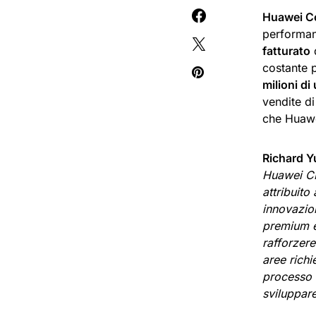
Huawei C
performan
fatturato
costante 
milioni di
vendite di
che Huawe
Richard Y
Huawei CB
attribuito
innovazio
premium e 
rafforzere
aree richi
processo d
sviluppare