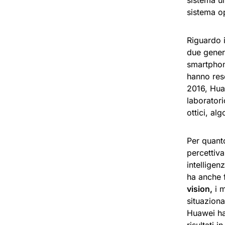
sistema ul
sistema o
Riguardo 
due gener
smartphone
hanno res
2016, Hua
laborator
ottici, al
Per quant
percettiva
intelligen
ha anche f
vision,
i m
situaziona
Huawei ha 