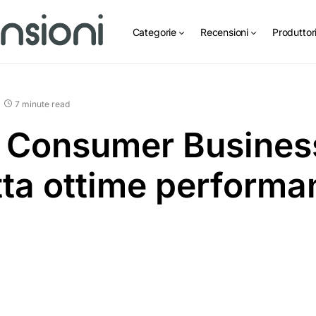
Categorie
Recensioni
Produttor
7 minute read
 Consumer Busines
tta ottime performa