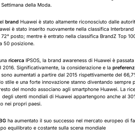
a Settimana della Moda.
el
brand
Huawei è stato altamente riconosciuto dalle autorità
awei è stato inserito nuovamente nella classifica Interbran
l 72° posto; mentre è entrato nella classifica BrandZ Top 1
la 50 posizione.
una
ricerca
IPSOS, la brand awareness di Huawei è passata
l 2016. Significativamente, la considerazione e la
preferenz
 sono aumentati a partire dal 2015 rispettivamente del 66,7
lo stile e una forte innovazione stanno diventando sempre pi
l resto del mondo associano agli smartphone Huawei. La ric
% degli utenti mondiali di Huawei appartengono anche al 30%
to nei propri paesi.
CBG
ha aumentato il suo successo nel mercato europeo di fas
ppo equilibrato e costante sulla scena mondiale