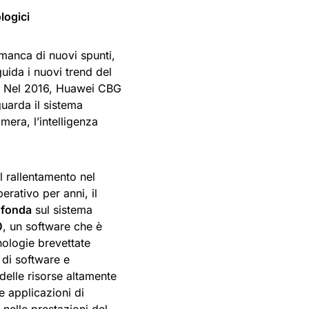
logici
manca di nuovi spunti,
uida i nuovi trend del
li. Nel 2016, Huawei CBG
guarda il sistema
era, l’intelligenza
l rallentamento nel
erativo per anni, il
ofonda
sul sistema
0
, un software che è
nologie brevettate
di software e
elle risorse altamente
e applicazioni di