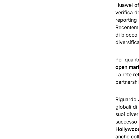
Huawei off
verifica d
reporting 
Recenteme
di blocco 
diversific
Per quant
open mar
La rete re
partnershi
Riguardo 
globali di
suoi diver
successo 
Hollywood
anche coll