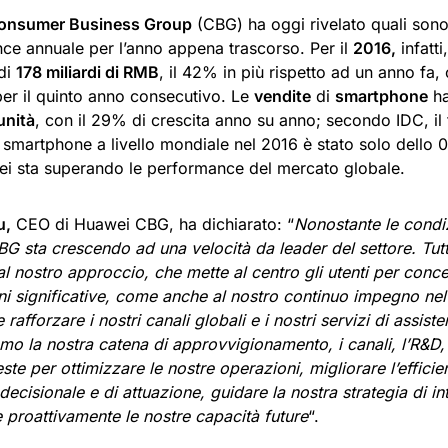
onsumer Business Group
(CBG) ha oggi rivelato quali sono i
ce annuale per l’anno appena trascorso. Per il
2016,
infatt
di
178 miliardi di RMB
, il 42% in più rispetto ad un anno fa,
per il quinto anno consecutivo. Le
vendite
di
smartphone
ha
 unità
, con il 29% di crescita anno su anno; secondo IDC, il 
 smartphone a livello mondiale nel 2016 è stato solo dello 0
i sta superando le performance del mercato globale.
u,
CEO di Huawei CBG, ha dichiarato: “
Nonostante le condizi
G sta crescendo ad una velocità da leader del settore. Tut
 al nostro approccio, che mette al centro gli utenti per conce
ni significative, come anche al nostro continuo impegno nel
rafforzare i nostri canali globali e i nostri servizi di assist
mo la nostra catena di approvvigionamento, i canali, l’R&D, i 
este per ottimizzare le nostre operazioni, migliorare l’effici
ecisionale e di attuazione, guidare la nostra strategia di i
 proattivamente le nostre capacità future
“.