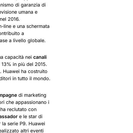
anismo di garanzia di
 revisione umana e
 nel 2016.
n-line e una schermata
ntribuito a
base a livello globale.
ua capacità nei
canali
l 13% in più del 2015.
. Huawei ha costruito
ditori in tutto il mondo.
mpagne
di marketing
ttori che appassionano i
i ha reclutato con
assador
e le star di
 la serie P9. Huawei
lizzato altri eventi