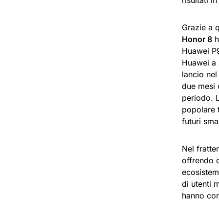
risultati 
Grazie a 
Honor 8
h
Huawei P9 
Huawei a s
lancio nel
due mesi d
periodo. 
popolare t
futuri sma
Nel fratt
offrendo o
ecosistem
di utenti 
hanno cond