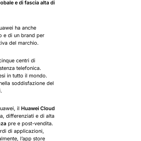
bale e di fascia alta di
uawei ha anche
io e di un brand per
tiva del marchio.
inque centri di
stenza telefonica.
i in tutto il mondo.
nella soddisfazione del
i.
Huawei, il
Huawei Cloud
, differenziati e di alta
nza
pre e post-vendita.
rdi di applicazioni,
almente, l’app store