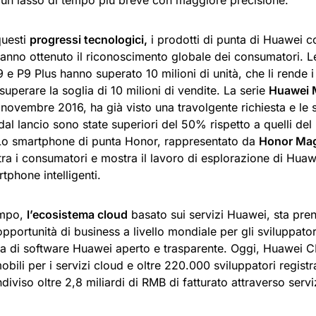
in un lasso di tempo più breve con maggiore precisione.
questi
progressi tecnologici,
i prodotti di punta di Huawei
anno ottenuto il riconoscimento globale dei consumatori. 
e P9 Plus hanno superato 10 milioni di unità, che li rende i
uperare la soglia di 10 milioni di vendite. La serie
Huawei 
 novembre 2016, ha già visto una travolgente richiesta e le 
al lancio sono state superiori del 50% rispetto a quelli del
Lo smartphone di punta Honor, rappresentato da
Honor Mag
ra i consumatori e mostra il lavoro di esplorazione di Huawe
rtphone intelligenti.
empo,
l’ecosistema cloud
basato sui servizi Huawei, sta pre
pportunità di business a livello mondiale per gli sviluppato
a di software Huawei aperto e trasparente. Oggi, Huawei CB
mobili per i servizi cloud e oltre 220.000 sviluppatori registr
iviso oltre 2,8 miliardi di RMB di fatturato attraverso serv