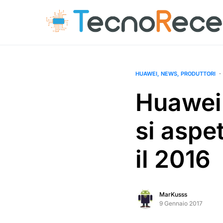
HUAWEI
NEWS
PRODUTTORI
Huawei
si aspe
il 2016
MarKusss
9 Gennaio 2017