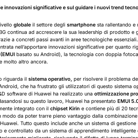
e innovazioni significative e sul guidare i nuovi trend tecno
ivello
globale
il settore degli
smartphone
sta rallentando e 
G continua ad accrescere la sua leadership di prodotto e g
razie a concreti passi avanti in aree tecnologiche essenzia
ntrata nell’apportare innovazioni significative per quanto ri
o
(EMUI
basato su Android), la tecnologia con doppia fotocam
e e molto altro ancora.
o riguarda il
sistema operativo,
per risolvere il problema de
ndroid, che ha frustrato gli utilizzatori di questo sistema op
&D software di Huawei ha realizzato una
ottimizzazione pr
Basandosi su questo lavoro, Huawei ha presentato
EMUI 5.
ente integrato con il
chipset Kirin
e contiene più di 20 tec
n modo da poter trarre pieno vantaggio dalla combinazione 
Huawei. Tutto questo include anche un sistema di gestione d
o e controllato da un sistema di apprendimento intelligente 