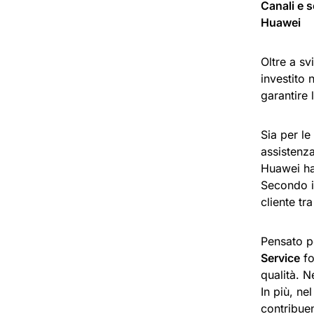
Canali e s
Huawei
Oltre a s
investito 
garantire
Sia per l
assistenza
Huawei ha
Secondo i 
cliente tra
Pensato pe
Service
fo
qualità. N
In più, ne
contribuen