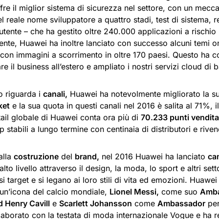
re il miglior sistema di sicurezza nel settore, con un mecc
el reale nome sviluppatore a quattro stadi, test di sistema,
utente – che ha gestito oltre 240.000 applicazioni a rischio
nte, Huawei ha inoltre lanciato con successo alcuni temi o
con immagini a scorrimento in oltre 170 paesi. Questo ha co
are il business all’estero e ampliato i nostri servizi cloud di 
o riguarda i
canali,
Huawei ha notevolmente migliorato la s
ket
e la sua quota in questi canali nel 2016 è salita al 71%, i
tail globale di Huawei conta ora più di
70.233 punti vendita
p stabili a lungo termine con centinaia di distributori e riven
alla
costruzione
del
brand,
nel 2016 Huawei ha lanciato
ca
 alto livello attraverso il design, la moda, lo sport e altri se
si target e si legano ai loro stili di vita ed emozioni. Huawe
un’icona del calcio mondiale,
Lionel Messi,
come suo
Amb
 Henry Cavill
e
Scarlett Johansson
come
Ambassador
per
aborato con la testata di moda internazionale Vogue e ha rea