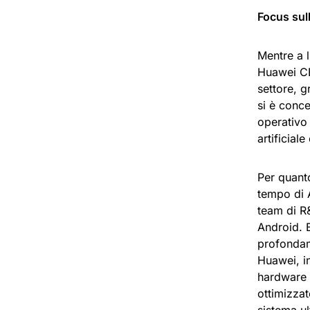
Focus sull
Mentre a l
Huawei CB
settore, g
si è conce
operativ
artificial
Per quant
tempo di A
team di R
Android. 
profondam
Huawei, i
hardware 
ottimizzat