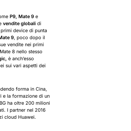
 come
P9,
Mate 9
e
Le
vendite globali
di
 primi device di punta
Mate 9
, poco dopo il
sue vendite nei primi
 Mate 8 nello stesso
ic,
è anch’esso
i sui vari aspetti dei
ndendo forma in Cina,
ri e la formazione di un
G ha oltre 200 milioni
ati. I partner nel 2016
izi cloud Huawei.