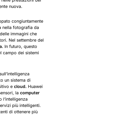
 nelle prestazioni del
mente nuova.
ppato congiuntamente
nella fotografia da
 delle immagini che
ori. Nel settembre del
a.
In futuro, questo
el campo dei sistemi
ull’intelligenza
to un sistema di
sitivo e
cloud.
Huawei
sensori, la
computer
 l’intelligenza
rvizi più intelligenti.
enti di ottenere più