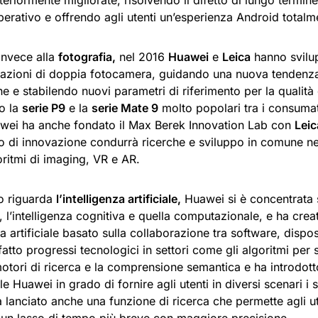
teriormente migliorate, risolvendo il difetto di lungo termine
perativo e offrendo agli utenti un’esperienza Android total
invece alla
fotografia,
nel 2016
Huawei
e
Leica
hanno svilu
azioni di doppia fotocamera, guidando una nuova tendenza 
 e stabilendo nuovi parametri di riferimento per la qualità
o la
serie P9
e la
serie Mate 9
molto popolari tra i consumat
wei ha anche fondato il Max Berek Innovation Lab con
Leic
io di innovazione condurrà ricerche e sviluppo in comune n
goritmi di imaging, VR e AR.
o riguarda
l’intelligenza artificiale,
Huawei si è concentrata s
, l’intelligenza cognitiva e quella computazionale, e ha crea
za artificiale basato sulla collaborazione tra software, dispo
atto progressi tecnologici in settori come gli algoritmi per 
otori di ricerca e la comprensione semantica e ha introdotto
le Huawei in grado di fornire agli utenti in diversi scenari i se
lanciato anche una funzione di ricerca che permette agli ut