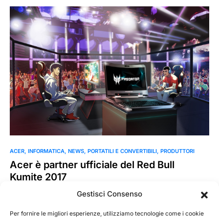
ACER
INFORMATICA
NEWS
PORTATILI E CONVERTIBILI
PRODUTTORI
Acer è partner ufficiale del Red Bull
Kumite 2017
Acer è Partner ufficiale del Red Bull Kumite 2017, la
Gestisci Consenso
competizione internazionale di videogiochi di lotta, nella
quale…
Per fornire le migliori esperienze, utilizziamo tecnologie come i cookie