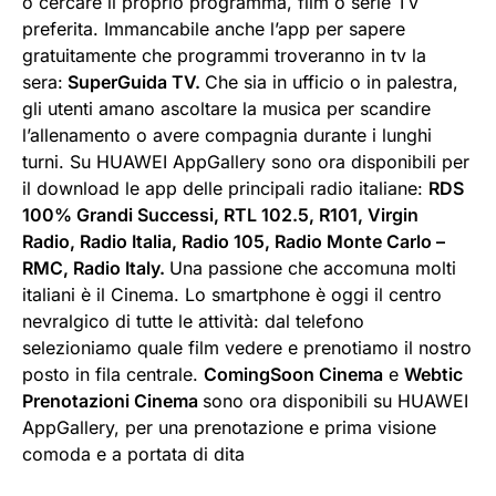
o cercare il proprio programma, film o serie TV
preferita. Immancabile anche l’app per sapere
gratuitamente che programmi troveranno in tv la
sera:
SuperGuida TV.
Che sia in ufficio o in palestra,
gli utenti amano ascoltare la musica per scandire
l’allenamento o avere compagnia durante i lunghi
turni. Su HUAWEI AppGallery sono ora disponibili per
il download le app delle principali radio italiane:
RDS
100% Grandi Successi, RTL 102.5, R101, Virgin
Radio, Radio Italia, Radio 105, Radio Monte Carlo –
RMC, Radio Italy.
Una passione che accomuna molti
italiani è il Cinema. Lo smartphone è oggi il centro
nevralgico di tutte le attività: dal telefono
selezioniamo quale film vedere e prenotiamo il nostro
posto in fila centrale.
ComingSoon Cinema
e
Webtic
Prenotazioni Cinema
sono ora disponibili su HUAWEI
AppGallery, per una prenotazione e prima visione
comoda e a portata di dita