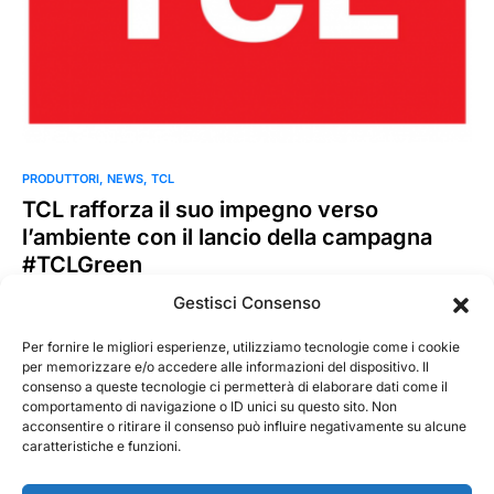
PRODUTTORI
NEWS
TCL
TCL rafforza il suo impegno verso
l’ambiente con il lancio della campagna
#TCLGreen
TCL, azienda leader mondiale nella tecnologia smart, ha
Gestisci Consenso
lanciato la campagna #TCLGreen per presentare il suo
impegno ambientale,…
Per fornire le migliori esperienze, utilizziamo tecnologie come i cookie
per memorizzare e/o accedere alle informazioni del dispositivo. Il
consenso a queste tecnologie ci permetterà di elaborare dati come il
MarKusss
Leggi tutto
comportamento di navigazione o ID unici su questo sito. Non
13 Settembre 2022
acconsentire o ritirare il consenso può influire negativamente su alcune
caratteristiche e funzioni.