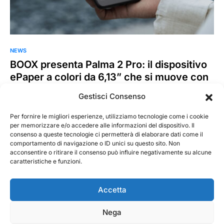
NEWS
BOOX presenta Palma 2 Pro: il dispositivo
ePaper a colori da 6,13” che si muove con
te
Gestisci Consenso
BOOX, marchio di riferimento a livello globale nel campo della
tecnologia E Ink, annuncia il lancio del nuovo…
Per fornire le migliori esperienze, utilizziamo tecnologie come i cookie
per memorizzare e/o accedere alle informazioni del dispositivo. Il
consenso a queste tecnologie ci permetterà di elaborare dati come il
MarKusss
Leggi tutto
comportamento di navigazione o ID unici su questo sito. Non
21 Ottobre 2025
acconsentire o ritirare il consenso può influire negativamente su alcune
caratteristiche e funzioni.
Accetta
Nega
@ 2026 - Tecnorecensioni
Designed & Developed by
InTouchDesign