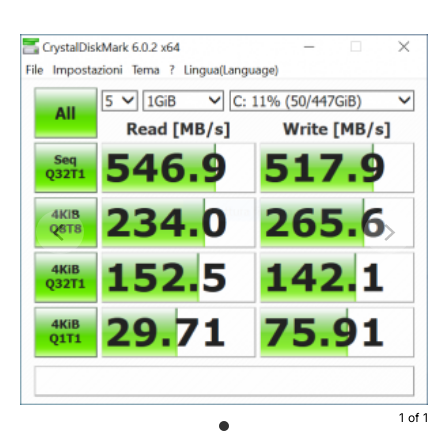
1
of
1