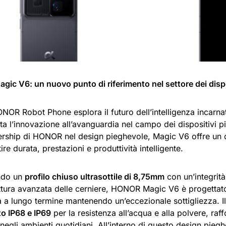
ic V6: un nuovo punto di riferimento nel settore dei dispo
NOR Robot Phone esplora il futuro dell’intelligenza incarna
a l’innovazione all’avanguardia nel campo dei dispositivi p
dership di HONOR nel design pieghevole, Magic V6 offre un 
ire durata, prestazioni e produttività intelligente.
ndo un
profilo chiuso ultrasottile di 8,75mm
con un’integrità 
ettura avanzata delle cerniere, HONOR Magic V6 è progettato
tà a lungo termine mantenendo un’eccezionale sottigliezza. Il
to IP68 e IP69
per la resistenza all’acqua e alla polvere, raf
 negli ambienti quotidiani. All’interno di questo design pieghe