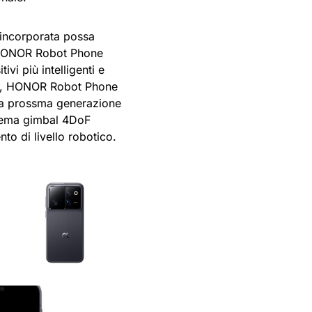
e incorporata possa
o HONOR Robot Phone
vi più intelligenti e
AN, HONOR Robot Phone
 la prossma generazione
istema gimbal 4DoF
o di livello robotico.