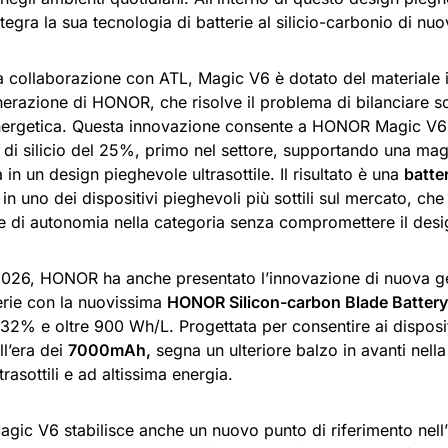
gra la sua tecnologia di batterie al silicio-carbonio di nu
la collaborazione con ATL, Magic V6 è dotato del materiale 
erazione di HONOR, che risolve il problema di bilanciare so
nergetica. Questa innovazione consente a HONOR Magic V6 
 di silicio del 25%, primo nel settore, supportando una mag
 in un design pieghevole ultrasottile. Il risultato è una
batte
 in uno dei dispositivi pieghevoli più sottili sul mercato, che 
ve di autonomia nella categoria senza compromettere il desi
26, HONOR ha anche presentato l’innovazione di nuova g
erie con la nuovissima
HONOR Silicon-carbon Blade Battery
l 32% e oltre 900 Wh/L. Progettata per consentire ai disposit
ll’era dei
7000mAh,
segna un ulteriore balzo in avanti nella
trasottili e ad altissima energia.
ic V6 stabilisce anche un nuovo punto di riferimento nell