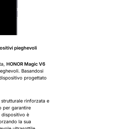
sitivi pieghevoli
ta,
HONOR Magic V6
ieghevoli. Basandosi
dispositivo progettato
strutturale rinforzata e
 per garantire
 dispositivo è
forzando la sua
vole ultrasottile,