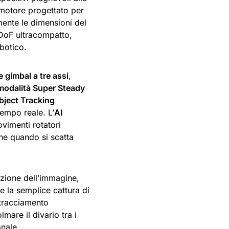
motore progettato per
ente le dimensioni del
4DoF ultracompatto,
botico.
e gimbal a tre assi
,
modalità Super Steady
bject Tracking
tempo reale. L’
AI
vimenti rotatori
che quando si scatta
azione dell’immagine,
e la semplice cattura di
 tracciamento
mare il divario tra i
onale.