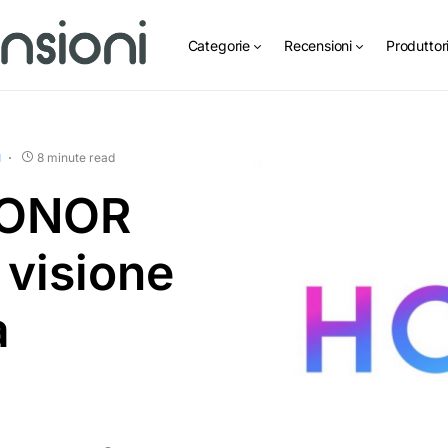
Categorie
Recensioni
Produttor
8 minute read
I
HONOR
 visione
a