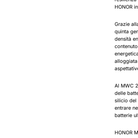
HONOR inte
Grazie al
quinta gen
densità e
contenuto
energetica
alloggiata
aspettati
Al MWC 20
delle batt
silicio de
entrare ne
batterie ul
HONOR Mag