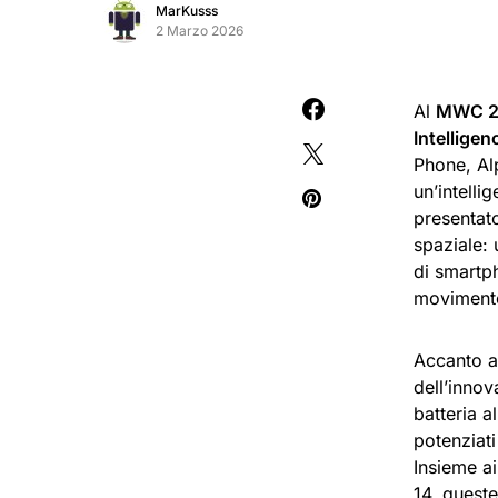
MarKusss
2 Marzo 2026
Al
MWC 2
Intelligen
Phone, Al
un’intelli
presentat
spaziale: 
di smartph
movimento
Accanto a
dell’inno
batteria a
potenziati
Insieme a
14, quest