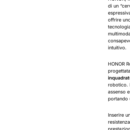
di un “cer
espressiv
offrire u
tecnologi
multimodal
consapevo
intuitivo.
HONOR Rob
progettata
inquadrat
robotico.
assenso e
portando u
Inserire u
resistenza
prestazion