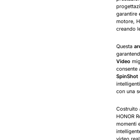
progettaz
garantire
motore, H
creando le
Questa
ar
garantend
Video
migl
consente a
SpinShot
intelligen
con una s
Costruito
HONOR Robo
momenti e 
intelligen
video real