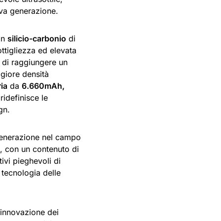
ova generazione.
in
silicio-carbonio
di
ttigliezza ed elevata
di raggiungere un
giore densità
ria
da
6.660mAh,
ridefinisce le
gn.
enerazione nel campo
, con un contenuto di
ivi pieghevoli di
 tecnologia delle
’innovazione dei