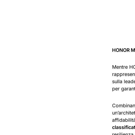
HONOR Mag
Mentre HO
rappresent
sulla lea
per garant
Combina
un’archit
affidabili
classifica
resilienza