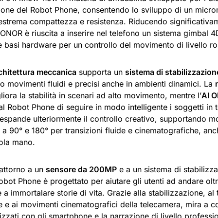
ione del Robot Phone, consentendo lo sviluppo di un micro
 estrema compattezza e resistenza. Riducendo significativam
ONOR è riuscita a inserire nel telefono un sistema gimbal 
 basi hardware per un controllo del movimento di livello ro
chitettura meccanica
supporta un
sistema di stabilizzazion
o movimenti fluidi e precisi anche in ambienti dinamici. La
iora la stabilità in scenari ad alto movimento, mentre l’
AI O
l Robot Phone di seguire in modo intelligente i soggetti in 
espande ulteriormente il controllo creativo, supportando mo
ti a 90° e 180° per transizioni fluide e cinematografiche, an
ola mano.
 attorno a un
sensore da 200MP
e a un sistema di stabilizz
t Phone è progettato per aiutare gli utenti ad andare oltr
a immortalare storie di vita. Grazie alla stabilizzazione, al
te e ai movimenti cinematografici della telecamera, mira a col
izzati con gli smartphone e la narrazione di livello professi