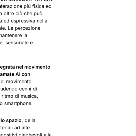
nterazione più fisica ed
a oltre ciò che può
a ed espressiva nella
ale. La percezione
 mantenere la
e, sensoriale e
ntegrata nel movimento
,
amate AI con
 del movimento
ludendo cenni di
 ritmo di musica,
llo smartphone.
lo spazio
, della
riali ad alte
positivi pieghevoli alla