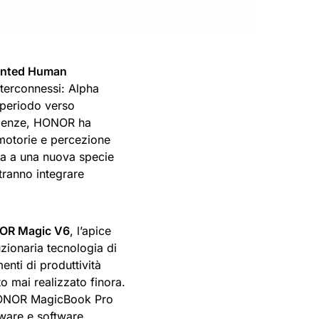
nted Human
interconnessi: Alpha
 periodo verso
esigenze, HONOR ha
 motorie e percezione
ita a una nuova specie
tranno integrare
OR Magic V6
, l’apice
zionaria tecnologia di
enti di produttività
to mai realizzato finora.
 HONOR MagicBook Pro
dware e software