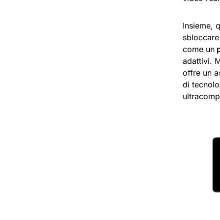
Insieme, q
sbloccare
come un
p
adattivi.
offre un 
di tecnol
ultracompa