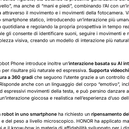
vello”, ma anche di “mani e piedi”, combinando l’AI con un’i
a attraverso il movimento e i movimenti della fotocamera. V
no smartphone statico, introducendo un’interazione più uman
a quotidiana e regolando la propria prospettiva in tempo re
e gli consente di identificare suoni, seguire i movimenti e
lezza visiva, creando un modello di interazione più natural
ot Phone introduce inoltre un’
interazione basata su AI i
 per risultare più naturale ed espressiva.
Supporta videochi
ura a 360 gradi
che seguono l’utente grazie a un controllo
 Risponde anche con un linguaggio del corpo “emotivo”, inc
d espressivi movimenti della testa, e può persino danzare a
n’interazione giocosa e realistica nell’esperienza d’uso de
n
robot in uno smartphone
ha richiesto un
ripensamento del
 e del peso a livello microscopico. HONOR ha applicato mate
i e il know-how in materia di affidabilità sviluppato per i dis