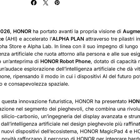
026
,
HONOR
ha portato avanti la propria visione di
Augme
ce
(AHI) e accelerato l’
ALPHA PLAN
attraverso tre pilastri 
pha Store e Alpha Lab. In linea con il suo impegno di lungo
genza artificiale che ruota attorno alla persona e alle sue 
o un’anteprima di
HONOR Robot Phone
, dotato di capacità
un’audace esplorazione dell’intelligenza artificiale che dà v
one, ripensando il modo in cui i dispositivi AI del futuro po
 e consapevolezza spaziale.
 questa innovazione futuristica, HONOR ha presentato
HON
vazione nel segmento dei pieghevoli, che combina una rivolu
l silicio-carbonio, un’ingegneria del display avanzata e strum
 dall’intelligenza artificiale nel design pieghevole più raffina
i nuovi dispositivi dell’ecosistema, HONOR MagicPad 4 e
e novità rafforzano il percorso di HONOR per integrare har