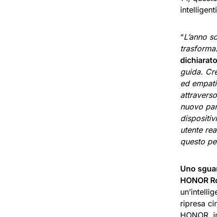
intelligen
“
L’anno s
trasformaz
dichiarat
guida. Cre
ed empati
attravers
nuovo par
dispositiv
utente rea
questo pe
Uno sguar
HONOR Ro
un’intelli
ripresa ci
HONOR, in