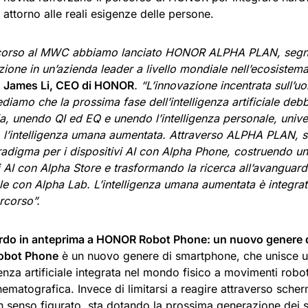
ti attorno alle reali esigenze delle persone.
corso al MWC abbiamo lanciato HONOR ALPHA PLAN, segna
ione in un’azienda leader a livello mondiale nell’ecosistema 
o James Li, CEO di HONOR
. “L’innovazione incentrata sull’uo
diamo che la prossima fase dell’intelligenza artificiale de
a, unendo QI ed EQ e unendo l’intelligenza personale, unive
o l’intelligenza umana aumentata. Attraverso ALPHA PLAN, 
adigma per i dispositivi AI con Alpha Phone, costruendo u
i AI con Alpha Store e trasformando la ricerca all’avanguard
le con Alpha Lab. L’intelligenza umana aumentata è integrata
rcorso”.
do in anteprima a HONOR Robot Phone: un nuovo genere 
bot Phone
è un nuovo genere di smartphone, che unisce un
genza artificiale integrata nel mondo fisico a movimenti robot
nematografica. Invece di limitarsi a reagire attraverso sche
 senso figurato, sta dotando la prossima generazione dei su