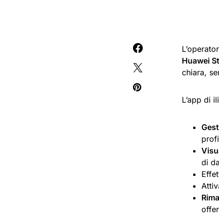
L’operator
Huawei S
chiara, se
L’app di i
Gest
profi
Visu
di da
Effe
Atti
Rima
offe