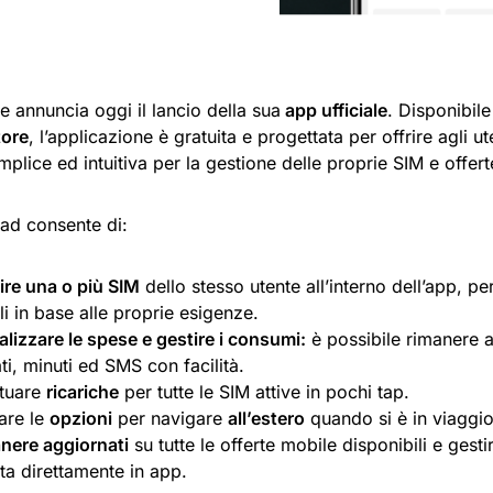
e annuncia oggi il lancio della sua
app ufficiale
. Disponibil
tore
, l’applicazione è gratuita e progettata per offrire agli ut
mplice ed intuitiva per la gestione delle proprie SIM e offer
liad consente di:
ire una o più SIM
dello stesso utente all’interno dell’app, pe
li in base alle proprie esigenze.
alizzare le spese e gestire i consumi:
è possibile rimanere a
ti, minuti ed SMS con facilità.
ttuare
ricariche
per tutte le SIM attive in pochi tap.
vare le
opzioni
per navigare
all’estero
quando si è in viaggio
nere aggiornati
su tutte le offerte mobile disponibili e gest
rta direttamente in app.