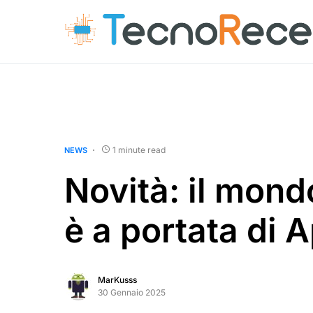
1 minute read
NEWS
Novità: il mondo
è a portata di 
MarKusss
30 Gennaio 2025