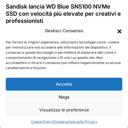
Sandisk lancia WD Blue SN5100 NVMe
SSD con velocità più elevate per creativi e
professionisti
Sandisk lancia la nuova unità WD Blue SN5100 NVMe SSD,
Gestisci Consenso
progettata per creativi e professionisti che desiderano
velocizzare…
Per fornire le migliori esperienze, utilizziamo tecnologie come i cookie
per memorizzare e/o accedere alle informazioni del dispositivo. Il
consenso a queste tecnologie ci permetterà di elaborare dati come il
MarKusss
Leggi tutto
comportamento di navigazione o ID unici su questo sito. Non
27 Agosto 2025
acconsentire o ritirare il consenso può influire negativamente su alcune
caratteristiche e funzioni.
Accetta
Nega
@ 2026 - Tecnorecensioni
Designed & Developed by
InTouchDesign
Visualizza le preferenze
Cookie Policy
Dichiarazione sulla Privacy