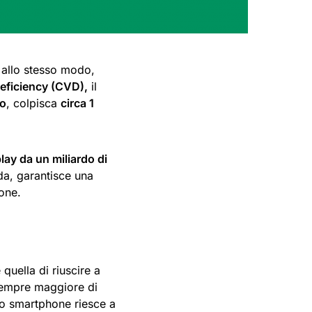
 allo stesso modo,
eficiency (CVD),
il
mo
, colpisca
circa 1
lay da un miliardo di
nda, garantisce una
ione.
quella di riuscire a
empre maggiore di
lo smartphone riesce a