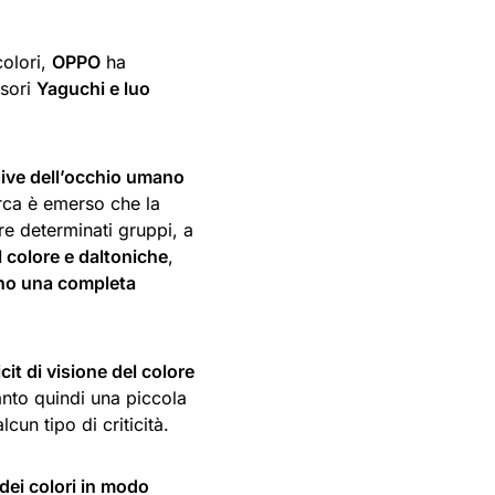
colori,
OPPO
ha
ssori
Yaguchi e luo
isive dell’occhio umano
erca è emerso che la
re determinati gruppi, a
l colore e daltoniche
,
no una completa
cit di visione del colore
anto quindi una piccola
un tipo di criticità.
 dei colori in modo