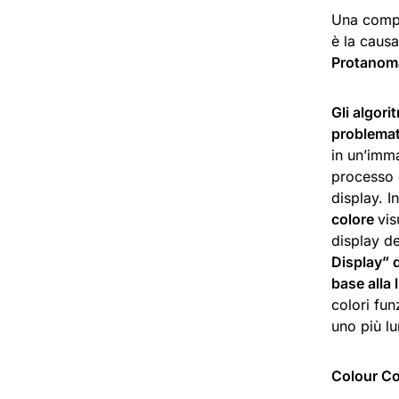
Una compr
è la causa
Protanomal
Gli algor
problema
in un’imma
processo 
display. Inf
colore
vis
display d
Display” 
base alla 
colori fun
uno più l
Colour Co