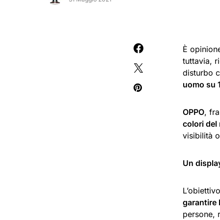
È opinion
tuttavia, 
disturbo 
uomo su 1
OPPO
, fr
colori de
visibilità
Un display
L’obiettiv
garantire 
persone, r