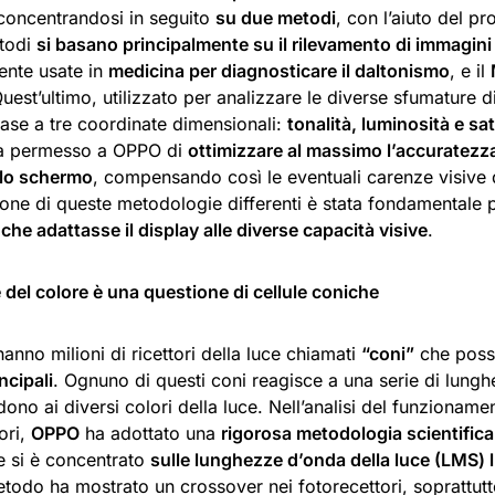
 concentrandosi in seguito
su due metodi
, con l’aiuto del p
todi
si basano principalmente su il rilevamento di immagini a
nte usate in
medicina per diagnosticare il daltonismo
, e il
Quest’ultimo, utilizzato per analizzare le diverse sfumature di
base a tre coordinate dimensionali:
tonalità, luminosità e sa
ha permesso a OPPO di
ottimizzare al massimo l’accuratezza
llo schermo
, compensando così le eventuali carenze visive d
ione di queste metodologie differenti è stata fondamentale p
che adattasse il display alle diverse capacità visive
.
 del colore è una questione di cellule coniche
hanno milioni di ricettori della luce chiamati
“coni”
che posso
ncipali
. Ognuno di questi coni reagisce a una serie di lung
ono ai diversi colori della luce. Nell’analisi del funzioname
ori,
OPPO
ha adottato una
rigorosa metodologia scientifica
e si è concentrato
sulle lunghezze d’onda della luce (LMS) 
todo ha mostrato un crossover nei fotorecettori, soprattutt