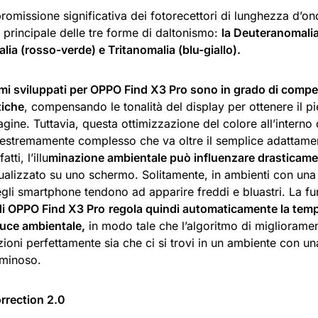
omissione significativa dei fotorecettori di lunghezza d’on
 principale delle tre forme di daltonismo:
la Deuteranomalia
ia (rosso-verde) e Tritanomalia (blu-giallo).
itmi sviluppati per OPPO Find X3 Pro sono in grado di comp
tiche
, compensando le tonalità del display per ottenere il p
gine. Tuttavia, questa ottimizzazione del colore all’interno d
estremamente complesso che va oltre il semplice adattament
atti, l’illu
minazione ambientale può influenzare drasticamen
ualizzato su uno schermo. Solitamente, in ambienti con una l
egli smartphone tendono ad apparire freddi e bluastri. La f
di OPPO Find X3 Pro
regola quindi automaticamente la tempe
luce ambientale,
in modo tale che l’algoritmo di miglioramen
zioni perfettamente sia che ci si trovi in un ambiente con un
uminoso.
rrection 2.0