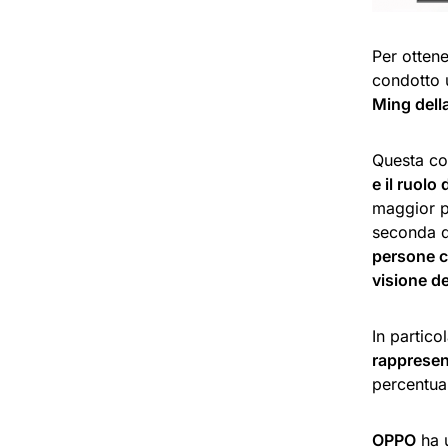
Per ottene
condotto
Ming dell
Questa co
e il ruolo
maggior pa
seconda d
persone co
visione de
In partic
rappresent
percentual
OPPO
ha u