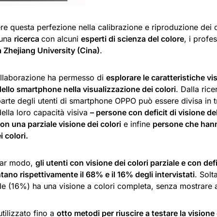
re questa perfezione nella calibrazione e riproduzione dei 
 una
ricerca
con alcuni
esperti di scienza del colore
, i profe
a Zhejiang University (Cina)
.
llaborazione ha permesso di
esplorare le caratteristiche v
 dello smartphone nella visualizzazione dei colori
. Dalla ric
rte degli utenti di smartphone OPPO può essere divisa in t
ella loro capacità visiva
– persone con deficit di visione de
n una parziale visione dei colori
e infine
persone che han
i colori.
olar modo,
gli utenti con visione dei colori parziale e con defi
ano rispettivamente il 68% e il 16% degli intervistati
. Solt
e (16%) ha una visione a colori completa, senza mostrare alc
tilizzato fino a
otto metodi per riuscire a testare la visione