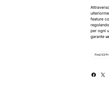
Attravers
ulteriorm
feature co
regoland
per ogni u
garante
u
Find X3 P