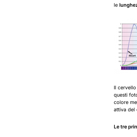
le
lunghe
Il cervell
questi fo
colore me
attiva del
Le tre prin