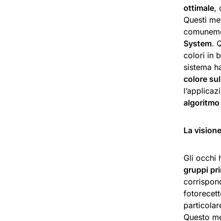
ottimale
,
Questi me
comuneme
System
. 
colori in 
sistema 
colore su
l’applicaz
algoritmo 
La visione
Gli occhi 
gruppi pri
corrispond
fotorecett
particolar
Questo me