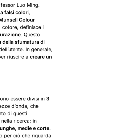
rofessor Luo Ming.
 falsi colori
,
Munsell Colour
 colore, definisce i
turazione
. Questo
 della sfumatura di
ell’utente. In generale,
er riuscire a
creare un
no essere divisi in
3
hezze d’onda, che
nto di questi
nella ricerca: in
lunghe, medie e corte
.
o per ciò che riguarda