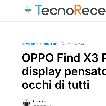
4 minute read
NEWS
OPPO
PRODUTTORI
OPPO Find X3 
display pensato
occhi di tutti
MarKusss
31 Maggio 2021