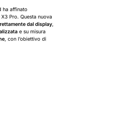
d ha affinato
d X3 Pro. Questa nuova
irettamente dal display
,
alizzata
e su misura
one
, con l’obiettivo di