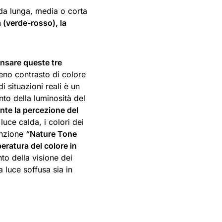
da lunga, media o corta
 (verde-rosso), la
ensare queste tre
ieno contrasto di colore
i situazioni reali è un
o della luminosità del
te la percezione del
uce calda, i colori dei
unzione
“Nature Tone
ratura del colore in
to della visione dei
a luce soffusa sia in