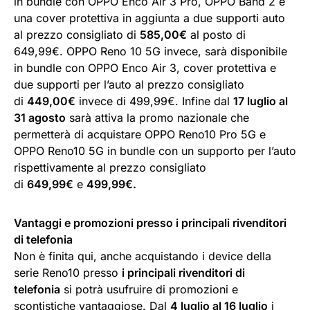
in bundle con OPPO Enco Air 3 Pro, OPPO Band 2 e
una cover protettiva in aggiunta a due supporti auto
al prezzo consigliato di
585,00€
al posto di
649,99€. OPPO Reno 10 5G invece, sarà disponibile
in bundle con OPPO Enco Air 3, cover protettiva e
due supporti per l’auto al prezzo consigliato
di
449,00€
invece di 499,99€. Infine dal
17 luglio al
31 agosto
sarà attiva la promo nazionale che
permetterà di acquistare OPPO Reno10 Pro 5G e
OPPO Reno10 5G in bundle con un supporto per l’auto
rispettivamente al prezzo consigliato
di
649,99€
e
499,99€.
Vantaggi e promozioni presso i principali rivenditori
di telefonia
Non è finita qui, anche acquistando i device della
serie Reno10 presso
i principali rivenditori di
telefonia
si potrà usufruire di promozioni e
scontistiche vantaggiose. Dal
4 luglio al 16 luglio
i