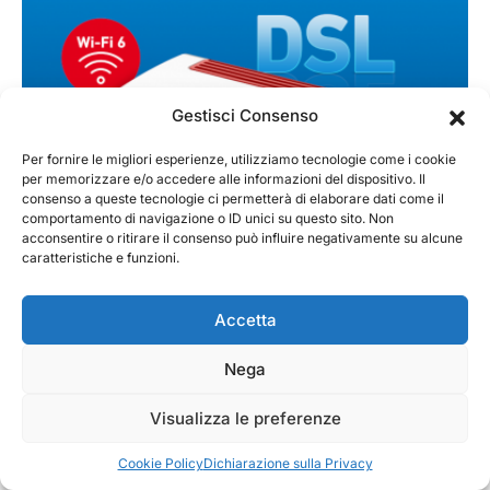
Gestisci Consenso
Per fornire le migliori esperienze, utilizziamo tecnologie come i cookie
per memorizzare e/o accedere alle informazioni del dispositivo. Il
consenso a queste tecnologie ci permetterà di elaborare dati come il
comportamento di navigazione o ID unici su questo sito. Non
acconsentire o ritirare il consenso può influire negativamente su alcune
caratteristiche e funzioni.
NEWS
Accetta
AVM annuncia la disponibilità del nuovo
FRITZ!Box 7530 AX con Wi-Fi 6 per
Nega
connessioni DSL
AVM annuncia la disponibilità del nuovo FRITZ!Box 7530 AX:
Visualizza le preferenze
un router con Wi-Fi 6, veloce e in grado…
Cookie Policy
Dichiarazione sulla Privacy
MarKusss
Leggi tutto