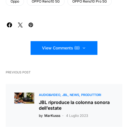
Oppo
OPPO Reno10 5G
OPPO Reno10 Pro 5G
View Comments (0)
PREVIOUS POST
AUDIO&VIDEO
JBL
NEWS
PRODUTTORI
JBL riproduce la colonna sonora
dell’estate
by
MarKusss
4 Luglio 2023