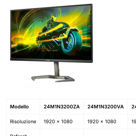
Modello
24M1N3200ZA
24M1N3200VA
2
Risoluzione
1920 x 1080
1920 x 1080
1