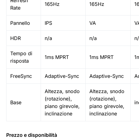
Refresh
165Hz
165Hz
1
Rate
Pannello
IPS
VA
V
HDR
n/a
n/a
n
Tempo di
1ms MPRT
1ms MPRT
1
risposta
FreeSync
Adaptive-Sync
Adaptive-Sync
A
Altezza, snodo
Altezza, snodo
(rotazione),
(rotazione),
Base
in
piano girevole,
piano girevole,
inclinazione
inclinazione
Prezzo e disponibilità