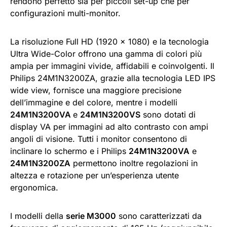
rendono perfetto sia per piccoli set-up che per
configurazioni multi-monitor.
La risoluzione Full HD (1920 x 1080) e la tecnologia
Ultra Wide-Color offrono una gamma di colori più
ampia per immagini vivide, affidabili e coinvolgenti. Il
Philips 24M1N3200ZA, grazie alla tecnologia LED IPS
wide view, fornisce una maggiore precisione
dell’immagine e del colore, mentre i modelli
24M1N3200VA
e
24M1N3200VS
sono dotati di
display VA per immagini ad alto contrasto con ampi
angoli di visione. Tutti i monitor consentono di
inclinare lo schermo e i Philips
24M1N3200VA
e
24M1N3200ZA
permettono inoltre regolazioni in
altezza e rotazione per un’esperienza utente
ergonomica.
I modelli della
serie M3000
sono caratterizzati da