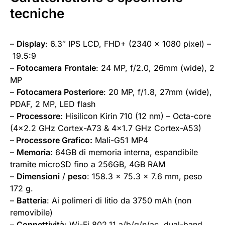
tecniche
–
Display
: 6.3″ IPS LCD, FHD+ (2340 x 1080 pixel) –
19.5:9
–
Fotocamera
Frontale
: 24 MP, f/2.0, 26mm (wide), 2
MP
–
Fotocamera Posteriore
: 20 MP, f/1.8, 27mm (wide),
PDAF, 2 MP, LED flash
–
Processore
: Hisilicon Kirin 710 (12 nm) – Octa-core
(4×2.2 GHz Cortex-A73 & 4×1.7 GHz Cortex-A53)
–
Processore Grafico:
Mali-G51 MP4
–
Memoria
: 64GB di memoria interna, espandibile
tramite microSD fino a 256GB, 4GB RAM
–
Dimensioni
/
peso
: 158.3 x 75.3 x 7.6 mm, peso
172 g.
–
Batteria
: Ai polimeri di litio da 3750 mAh (non
removibile)
–
Connettività
: Wi-Fi 802.11 a/b/g/n/ac, dual-band,