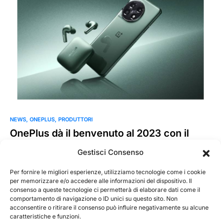
NEWS
ONEPLUS
PRODUTTORI
OnePlus dà il benvenuto al 2023 con il
lancio di quattro flagship
Gestisci Consenso
Il marchio tecnologico leader OnePlus ha presentato i suoi
primi quattro prodotti di punta del 2023: lo smartphone…
Per fornire le migliori esperienze, utilizziamo tecnologie come i cookie
per memorizzare e/o accedere alle informazioni del dispositivo. Il
consenso a queste tecnologie ci permetterà di elaborare dati come il
MarKusss
Leggi tutto
comportamento di navigazione o ID unici su questo sito. Non
7 Febbraio 2023
acconsentire o ritirare il consenso può influire negativamente su alcune
caratteristiche e funzioni.