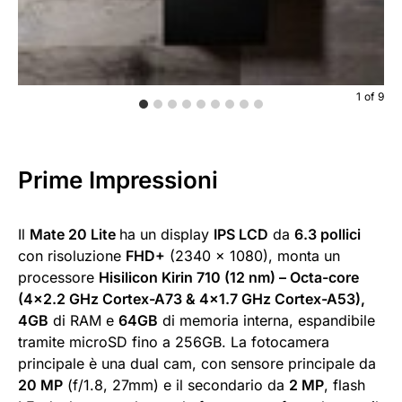
1
of
9
Prime Impressioni
Il
Mate 20 Lite
ha un display
IPS LCD
da
6.3 pollici
con risoluzione
FHD+
(2340 x 1080), monta un
processore
Hisilicon Kirin 710 (12 nm) – Octa-core
(4×2.2 GHz Cortex-A73 & 4×1.7 GHz Cortex-A53),
4GB
di RAM e
64GB
di memoria interna, espandibile
tramite microSD fino a 256GB. La fotocamera
principale è una dual cam, con sensore principale da
20 MP
(f/1.8, 27mm) e il secondario da
2 MP
, flash