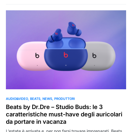
0
AUDIO&VIDEO
BEATS
NEWS
PRODUTTORI
Beats by Dr.Dre – Studio Buds: le 3
caratteristiche must-have degli auricolari
da portare in vacanza
L’estate è arrivata e, per non farsi trovare impreparati, Beats