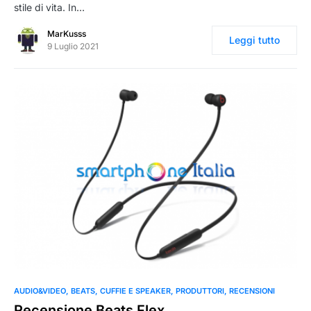
stile di vita. In…
MarKusss
Leggi tutto
9 Luglio 2021
0
AUDIO&VIDEO
BEATS
CUFFIE E SPEAKER
PRODUTTORI
RECENSIONI
Recensione Beats Flex