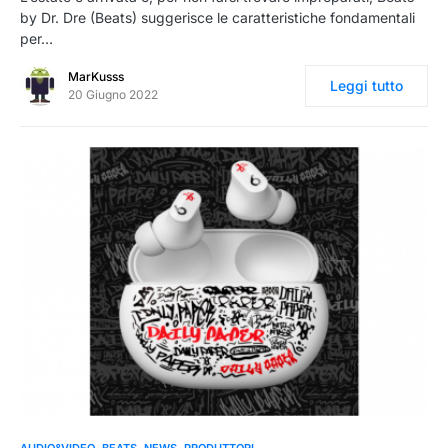
by Dr. Dre (Beats) suggerisce le caratteristiche fondamentali
per…
MarKusss
Leggi tutto
20 Giugno 2022
0
AUDIO&VIDEO
BEATS
NEWS
PRODUTTORI