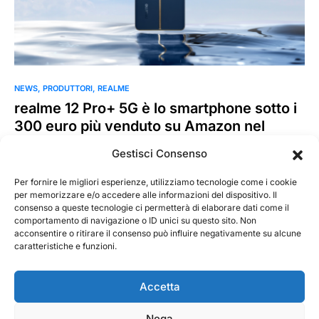
NEWS
PRODUTTORI
REALME
realme 12 Pro+ 5G è lo smartphone sotto i
300 euro più venduto su Amazon nel
primo giorno di promozioni
Gestisci Consenso
realme, il marchio di smartphone in più rapida crescita al
mondo, ha recentemente presentato la serie realme 12…
Per fornire le migliori esperienze, utilizziamo tecnologie come i cookie
per memorizzare e/o accedere alle informazioni del dispositivo. Il
consenso a queste tecnologie ci permetterà di elaborare dati come il
MarKusss
Leggi tutto
comportamento di navigazione o ID unici su questo sito. Non
26 Marzo 2024
acconsentire o ritirare il consenso può influire negativamente su alcune
caratteristiche e funzioni.
Accetta
Nega