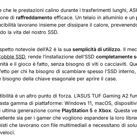
e che le prestazioni calino durante i trasferimenti lunghi, 
ione di
raffreddamento
efficace. Un telaio in alluminio e un
cibilità lavorano insieme per dissipare il calore, prevenend
do la vita del nostro SSD.
spetto notevole dell’A2 è la sua
semplicità di utilizzo
. Il m
Cobble SSD
, rende l’installazione dell’SSD
completamente se
’unità e il gioco è fatto, senza bisogno di viti o cacciaviti. Qu
fetto per chi ha bisogno di scambiare spesso l’SSD interno,
bisogno della chiave esagonale per aprire il case.
ibilità è un altro punto di forza. L’ASUS TUF Gaming A2 fu
asta gamma di piattaforme: Windows 11, macOS, dispositivi 
i ultima generazione come
PlayStation 5
e
Xbox
. Questa ve
ellente sia per i gamer che vogliono espandere la loro libreri
isti che lavorano con file multimediali e necessitano di solu
 veloci.