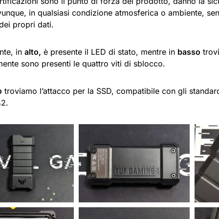
tificazioni sono il punto di forza del prodotto, danno la si
vunque, in qualsiasi condizione atmosferica o ambiente, se
 dei propri dati.
nte, in
alto,
è presente il LED di stato, mentre in
basso
trov
ente sono presenti le quattro viti di sblocco.
o
troviamo l’attacco per la SSD, compatibile con gli stand
42.