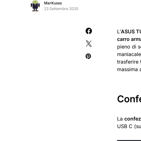
MarKusss
23 Settembre 2025
L’
ASUS T
carro arm
pieno di s
maniacale
trasferire
massima af
Conf
La
confez
USB C (su