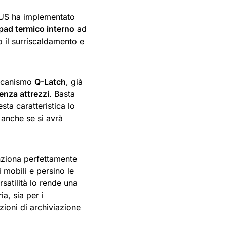
ASUS ha implementato
pad termico interno
ad
o il surriscaldamento e
eccanismo
Q-Latch
, già
nza attrezzi
. Basta
esta caratteristica lo
 anche se si avrà
nziona perfettamente
mobili e persino le
rsatilità lo rende una
a, sia per i
zioni di archiviazione