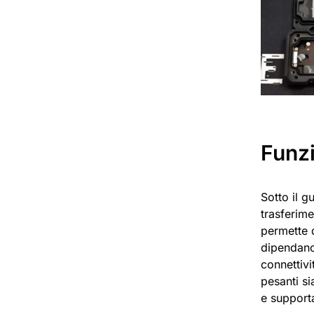
Funz
Sotto il g
trasferime
permette 
dipendano 
connettivi
pesanti si
e support