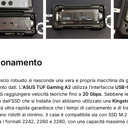
ionamento
uscio robusto si nasconde una vera e propria macchina da g
nto dati. L’
ASUS TUF Gaming A2
utilizza l’interfaccia
USB-C
di raggiungere velocità teoriche fino a
20 Gbps
. Sebbene l
dall’SSD che si installa (noi abbiamo utilizzato una
Kings
tà ultra-rapida garantisce che i tempi di caricamento e di tra
ano ridotti al minimo. Il case è compatibile sia con SSD M.
a i formati 2242, 2260 e 2280, con una capacità massima d