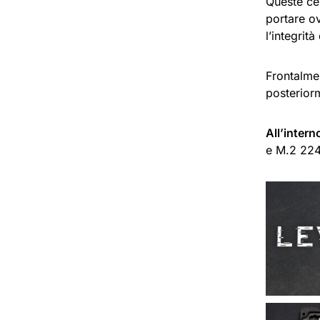
Queste cer
portare o
l’integrità
Frontalme
posteriorm
All’intern
e M.2 22