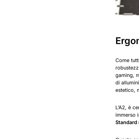
Ergo
Come tutti
robustezz
gaming, m
di allumin
estetico,
L’A2, è ce
immerso in
Standard 