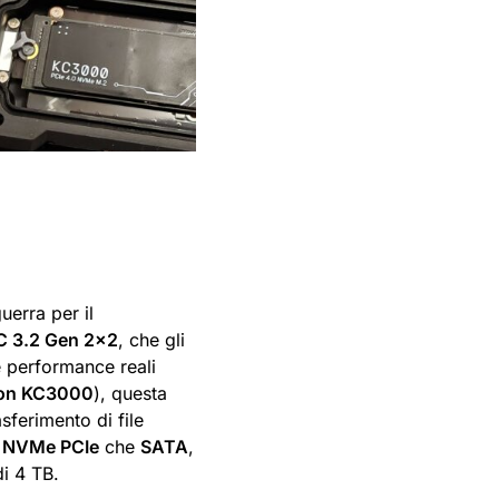
uerra per il
 3.2 Gen 2×2
, che gli
e performance reali
ton KC3000
), questa
sferimento di file
2
NVMe PCIe
che
SATA
,
i 4 TB.