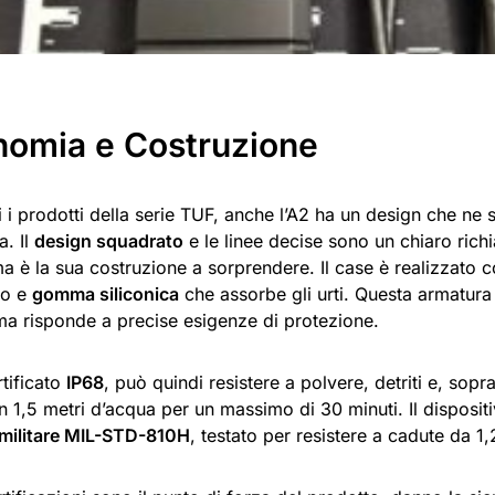
nomia e Costruzione
 i prodotti della serie TUF, anche l’A2 ha un design che ne s
a. Il
design squadrato
e le linee decise sono un chiaro rich
a è la sua costruzione a sorprendere. Il case è realizzato
io e
gomma siliconica
che assorbe gli urti. Questa armatur
 ma risponde a precise esigenze di protezione.
rtificato
IP68
, può quindi resistere a polvere, detriti e, sopr
 1,5 metri d’acqua per un massimo di 30 minuti. Il dispositi
militare MIL-STD-810H
, testato per resistere a cadute da 1,