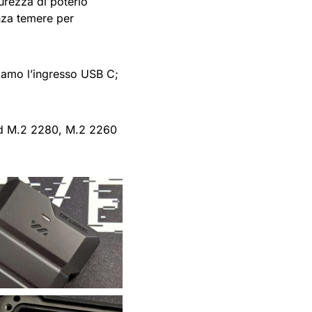
curezza di poterlo
nza temere per
iamo l’ingresso USB C;
ard M.2 2280, M.2 2260