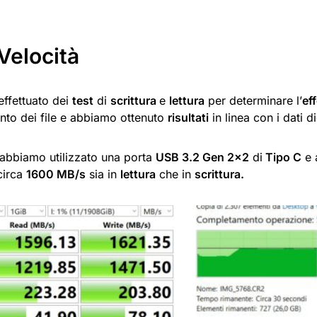
Velocità
ffettuato dei
test
di
scrittura
e
lettura
per determinare l’
ef
ento dei file e abbiamo ottenuto
risultati
in linea con i dati di
t abbiamo utilizzato una porta
USB 3.2 Gen
2×2
di
Tipo C
e 
circa
1600 MB/s
sia in
lettura
che in
scrittura.