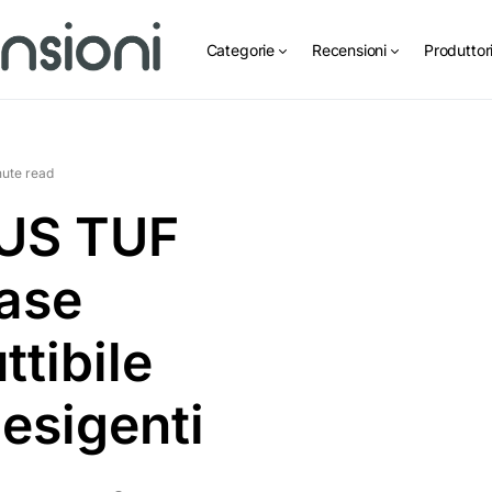
Categorie
Recensioni
Produttor
nute read
US TUF
case
ttibile
 esigenti