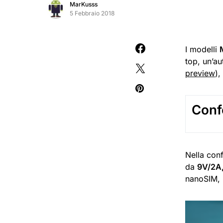
MarKusss
5 Febbraio 2018
I modelli
top, un’a
preview
),
Conf
Nella conf
da
9V/2A, 
nanoSIM, m