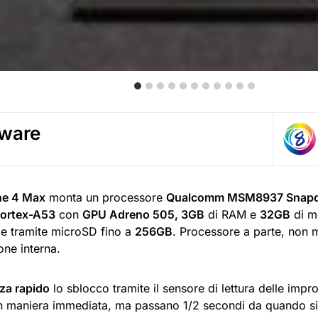
ware
ne 4 Max
monta un processore
Qualcomm MSM8937 Snapdr
Cortex-A53
con
GPU
Adreno 505, 3
GB
di RAM e
32GB
di m
le tramite microSD fino a
256GB
. Processore a parte, non
one interna.
za rapido
lo sblocco tramite il sensore di lettura delle impr
in maniera immediata, ma passano 1/2 secondi da quando si p