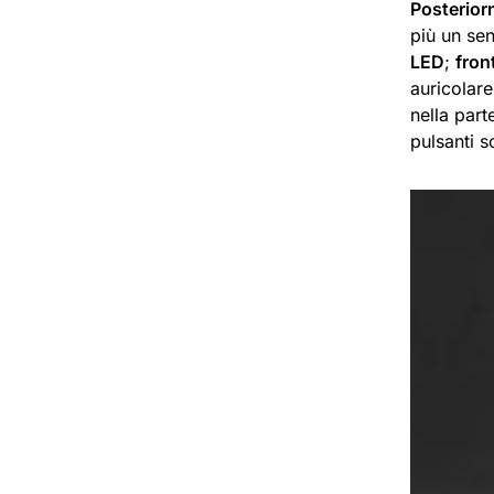
Posterior
più un se
LED
;
fron
auricolare
nella part
pulsanti s