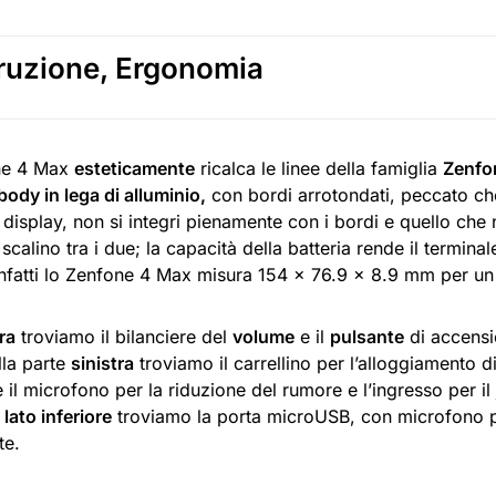
ruzione, Ergonomia
ne 4 Max
esteticamente
ricalca le linee della famiglia
Zenfo
ody in lega di alluminio
,
con bordi arrotondati, peccato che 
 display, non si integri pienamente con i bordi e quello che
scalino tra i due; la capacità della batteria rende il termin
infatti lo Zenfone 4 Max misura 154 x 76.9 x 8.9 mm per un
ra
troviamo il bilanciere del
volume
e il
pulsante
di accens
lla parte
sinistra
troviamo il carrellino per l’alloggiamento d
 il microfono per la riduzione del rumore e l’ingresso per i
l
lato inferiore
troviamo la porta microUSB, con microfono p
te.