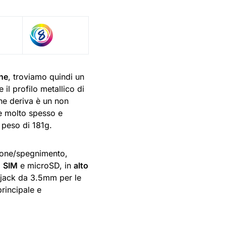
ne
, troviamo quindi un
il profilo metallico di
 ne deriva è un non
ale molto spesso e
 peso di 181g.
ione/spegnimento,
i
SIM
e microSD, in
alto
l jack da 3.5mm per le
rincipale e