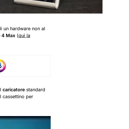
i un hardware non al
 4 Max
(
qui la
l
caricatore
standard
el cassettino per