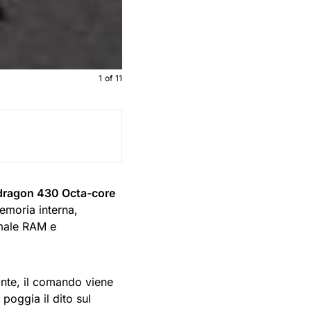
1
of
11
agon 430 Octa-core
emoria interna,
 male RAM e
onte, il comando viene
oggia il dito sul