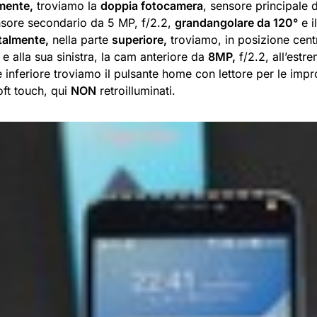
mente,
troviamo la
doppia fotocamera
, sensore principale
nsore secondario da 5 MP, f/2.2,
grandangolare da 120°
e i
talmente,
nella parte
superiore,
troviamo, in posizione cent
 e alla sua sinistra, la cam anteriore da
8MP,
f/2.2, all’estre
e inferiore troviamo il pulsante home con lettore per le impron
oft touch, qui
NON
retroilluminati.