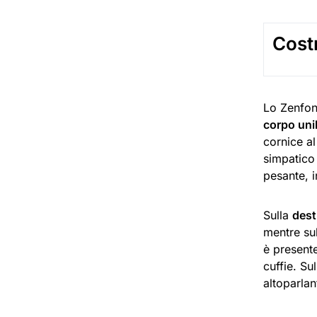
Cost
Lo Zenfo
corpo unib
cornice al
simpatico 
pesante, 
Sulla
dest
mentre su
è presente
cuffie. Su
altoparlan