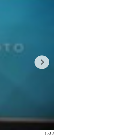
1
of
3