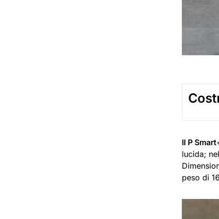
Cost
Il P Smar
lucida; ne
Dimensioni
peso di 1