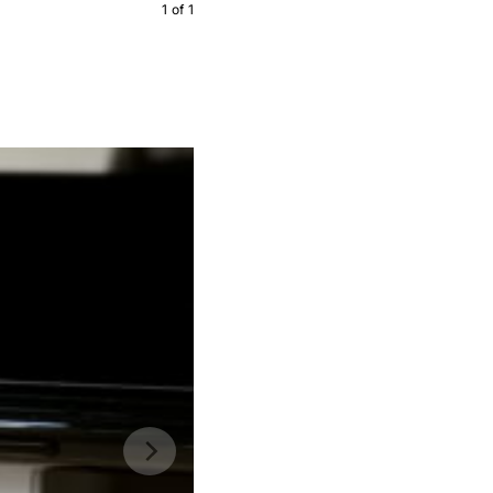
1
of
1