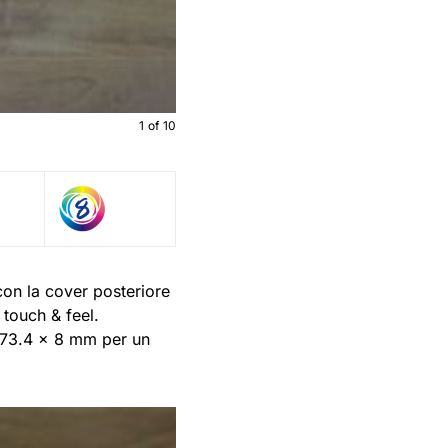
1
of
10
con la cover posteriore
 touch & feel.
 73.4 x 8 mm per un