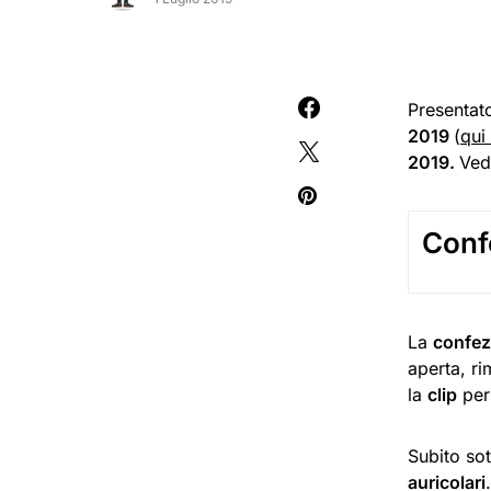
Presentato
2019
(
qui
2019.
Ved
Conf
La
confez
aperta, r
la
clip
per 
Subito sot
auricolari
.