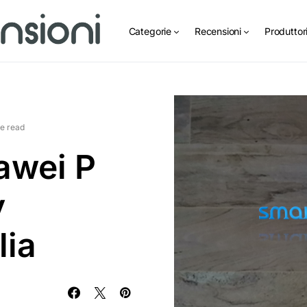
Categorie
Recensioni
Produttor
e read
awei P
y
lia