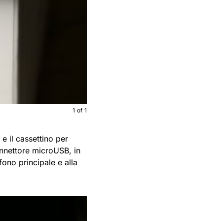
1
of
1
e il cassettino per
nnettore microUSB, in
fono principale e alla