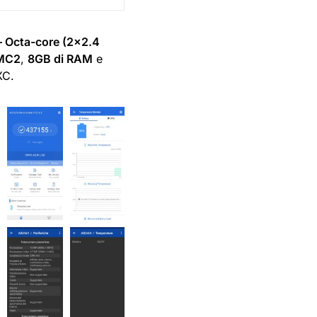
– Octa-core (2×2.4
 MC2
,
8GB di RAM
e
XC.