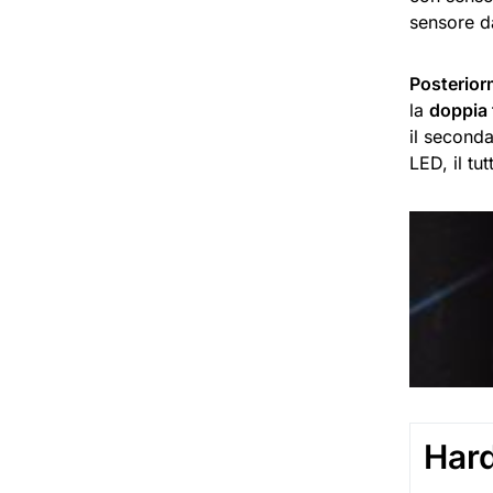
sensore 
Posterior
la
doppia 
il second
LED, il tut
Har