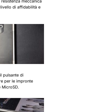
na resistenza meccanica
ivello di affidabilità e
l pulsante di
re per le impronte
e MicroSD.