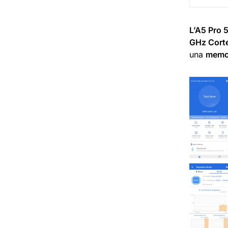
L’A5 Pro 
GHz Cort
una
memor