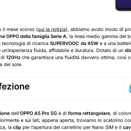
 il mese scorso (
qui la notizia
), abbiamo avuto modo di pr
e OPPO della famiglia Serie A
, la linea medio gamma del br
a tecnologia di ricarica
SUPERVOOC
da 45W
e a una batter
 un’esperienza fluida, affidabile e duratura. Dotato di un
di
 di
120Hz
che garantisce una fluidità davvero ottima, cosi c
ta del sole.
fezione
ione
dell’
OPPO A5 Pro 5G
è di
forma rettangolare
, di colo
iormente e sui lati; appena aperta, troviamo lo scatolino co
ca, la
clip
per l’apertura del carrellino per Nano SIM e il
cav