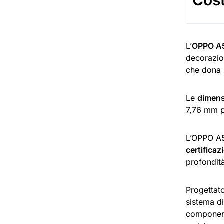
Cos
L’
OPPO A5
decorazion
che dona 
Le
dimens
7,76 mm 
L’OPPO A5 
certificaz
profondit
Progettato
sistema di
componenti