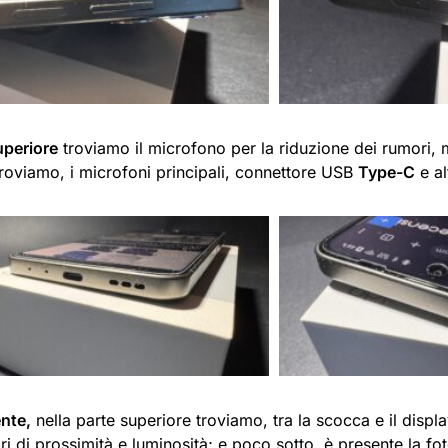
uperiore
troviamo il microfono per la riduzione dei rumori, 
roviamo, i microfoni principali, connettore USB
Type-C
e al
nte,
nella parte superiore troviamo, tra la scocca e il displa
i di prossimità e luminosità; e poco sotto, è presente la f