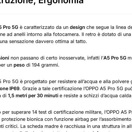
truzione, Ergonomia
 Pro 5G
è caratterizzato da un
design
che segue la linea d
e ad anelli intorno alla fotocamera. Il retro è dotato di una 
una sensazione davvero ottima al tatto.
ioni
non passano di certo inosservate, infatti l’
A5 Pro
5G
m
per un
peso
di 194 grammi.
Pro 5G è progettato per resistere all’acqua e alla polvere g
ione IP69
. Grazie a tale certificazione l’OPPO A5 Pro 5G pu
à di
1,5 metri per 30 minuti
e resiste a schizzi d’acqua calda
 per superare 14 test di certificazione militare, l’OPPO A5 
 protezione bionica con funzione airbag per l’assorbimento d
 critici. La scheda madre è racchiusa in una struttura in al