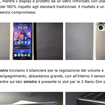
, mentre il display è protetto da un vetro rinforzato con u
del 160% rispetto agli standard tradizionali. Il risultato è un l
à senza compromessi.
estro
troviamo il bilanciere per la regolazione del volume e i
e/spegnimento, abbastanza grande, con all’interno il senso
mentre sul lato
sinistro
è presente lo slot per le 2 Nano-Sim 