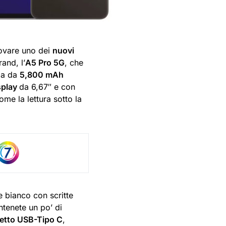
ovare uno dei
nuovi
and, l’
A5 Pro 5G
, che
ia da
5,800 mAh
splay
da 6,67″ e con
ome la lettura sotto la
re bianco con scritte
ntenete un po’ di
etto USB-Tipo C
,