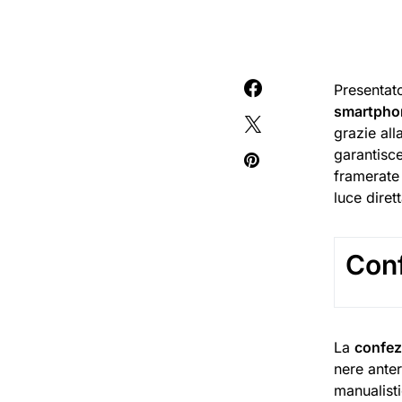
Presentato
smartphon
grazie all
garantisce
framerate
luce diret
Con
La
confez
nere anter
manualisti