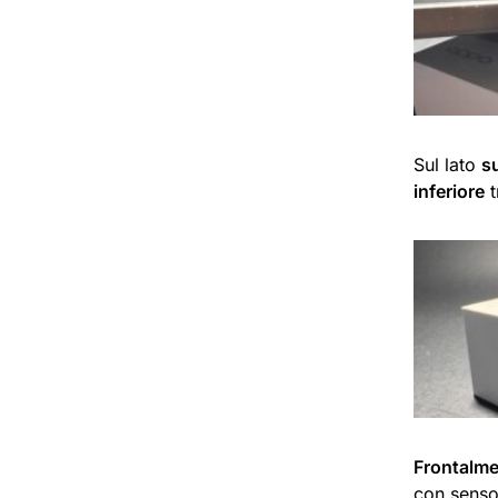
Sul lato
s
inferiore
t
Frontalme
con sensor