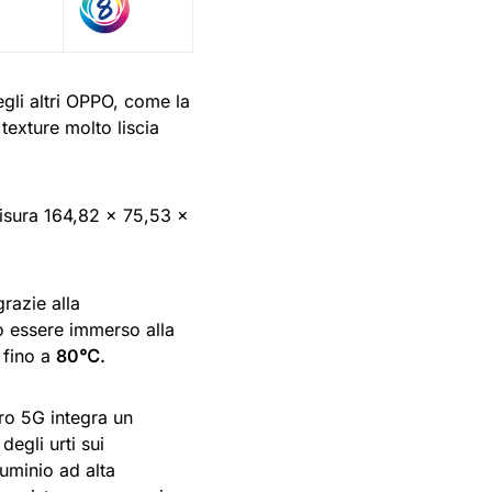
egli altri OPPO, come la
texture molto liscia
isura 164,82 x 75,53 x
razie alla
ò essere immerso alla
 fino a
80℃.
Pro 5G integra un
egli urti sui
luminio ad alta