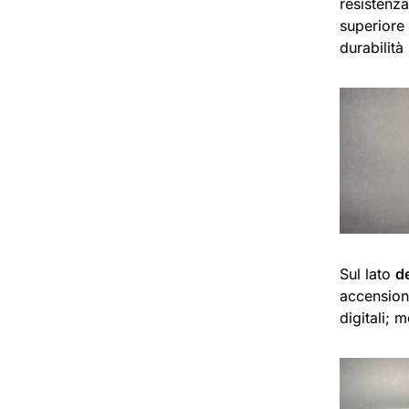
resistenza
superiore 
durabilit
Sul lato
d
accension
digitali; 