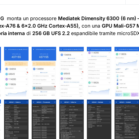
5G
monta un processore
Mediatek Dimensity 6300 (6 nm) 
ex-A76 & 6×2.0 GHz Cortex-A55),
con una
GPU Mali-G57
ia interna
di
256 GB UFS 2.2
espandibile tramite microSD