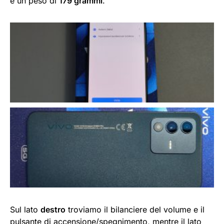
e un peso di
179 grammi
.
Sul lato
destro
troviamo il bilanciere del volume e il
pulsante di accensione/spegnimento, mentre il lato