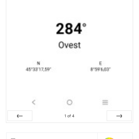
1
of
4
Prev
Next