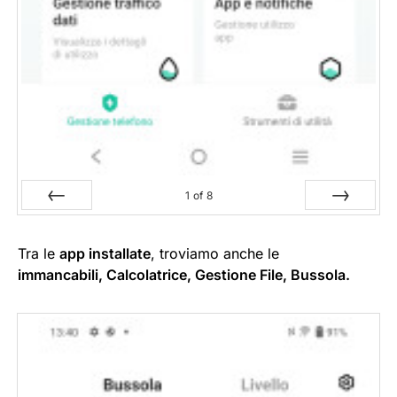
1
of
8
Prev
Next
Tra le
app installate
, troviamo anche le
immancabili, Calcolatrice, Gestione
File, Bussola.