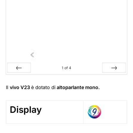
1
of
4
Prev
Next
Il
vivo V23
è dotato di
altoparlante mono.
Display