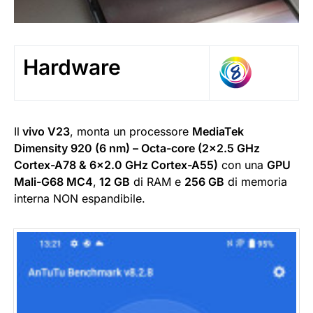
Hardware
Il
vivo V23
, monta un processore
MediaTek
Dimensity 920 (6 nm) – Octa-core (2×2.5 GHz
Cortex-A78 & 6×2.0 GHz Cortex-A55)
con una
GPU
Mali-G68 MC4
,
12 GB
di RAM e
256 GB
di memoria
interna NON espandibile.