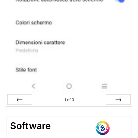
1
of
3
Prev
Next
Software