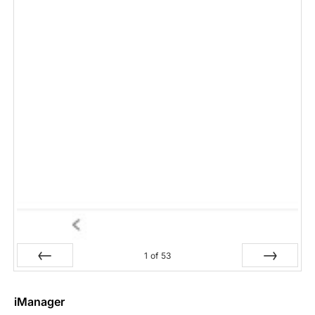
1
of
53
Prev
Next
iManager