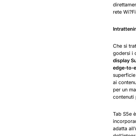
direttamen
rete Wi?Fi
Intratten
Che si tra
godersi i 
display S
edge-to-
superficie
ai conten
per un mas
contenuti
Tab S5e è 
incorpora
adatta all
dell’integ