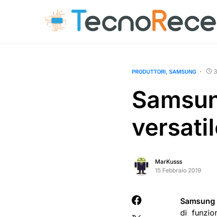
3
PRODUTTORI
SAMSUNG
Samsung
versati
MarKusss
15 Febbraio 2019
Samsung E
di funzio