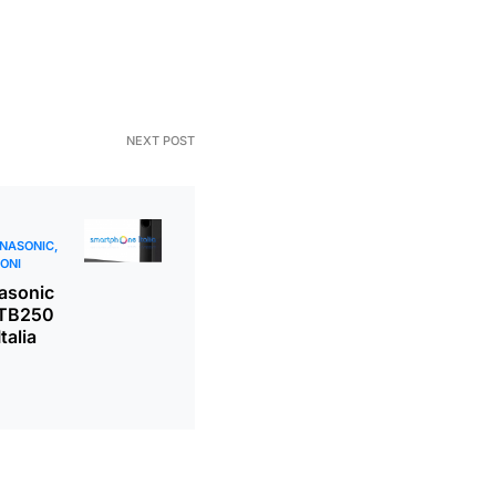
NEXT POST
NASONIC
ONI
asonic
HTB250
talia