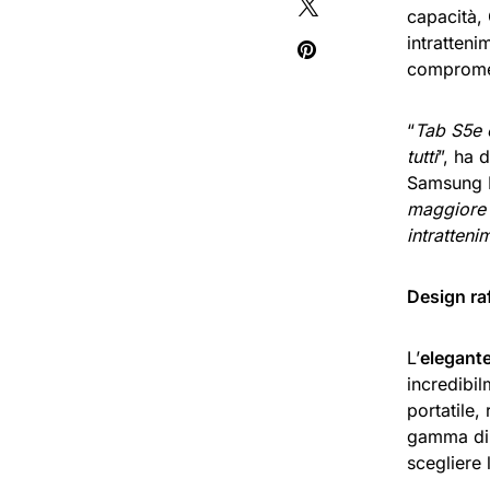
capacità,
intratteni
comprome
“
Tab S5e è
tutti
”, ha 
Samsung E
maggiore p
intratteni
Design ra
L’
elegant
incredibi
portatile,
gamma di 
scegliere 