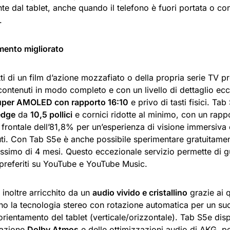
te dal tablet, anche quando il telefono è fuori portata o c
.
imento migliorato
tti di un film d’azione mozzafiato o della propria serie TV pr
contenuti in modo completo e con un livello di dettaglio ecc
uper AMOLED con rapporto 16:10
e privo di tasti fisici. Ta
edge
da
10,5 pollici
e cornici ridotte al minimo, con un rapp
 frontale dell’81,8% per un’esperienza di visione immersiva
uti. Con Tab S5e è anche possibile sperimentare gratuita
simo di 4 mesi. Questo eccezionale servizio permette di gua
 preferiti su YouTube e YouTube Music.
inoltre arricchito da un
audio vivido e cristallino
grazie ai q
no la tecnologia stereo con rotazione automatica per un suo
’orientamento del tablet (verticale/orizzontale). Tab S5e di
razione
Dolby Atmos
e delle ottimizzazioni audio di AKG, p