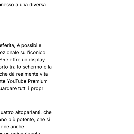
onnesso a una diversa
eferita, è possibile
ezionale sull’iconico
b S5e offre un display
orto tra lo schermo e la
 che dà realmente vita
mente YouTube Premium
rdare tutti i propri
uattro altoparlanti, che
no più potente, che si
spone anche
er un coinvolgente