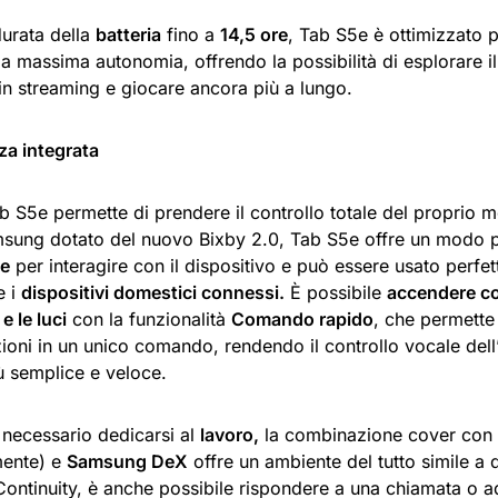
urata della
batteria
fino a
14,5 ore
, Tab S5e è ottimizzato p
la massima autonomia, offrendo la possibilità di esplorare 
in streaming e giocare ancora più a lungo.
nza integrata
b S5e permette di prendere il controllo totale del proprio
msung dotato del nuovo Bixby 2.0, Tab S5e offre un modo 
te
per interagire con il dispositivo e può essere usato perf
e i
dispositivi domestici connessi.
È possibile
accendere c
e le luci
con la funzionalità
Comando rapido
, che permette
zioni in un unico comando, rendendo il controllo vocale del
ù semplice e veloce.
necessario dedicarsi al
lavoro,
la combinazione cover con t
mente) e
Samsung DeX
offre un ambiente del tutto simile a 
Continuity, è anche possibile rispondere a una chiamata o 