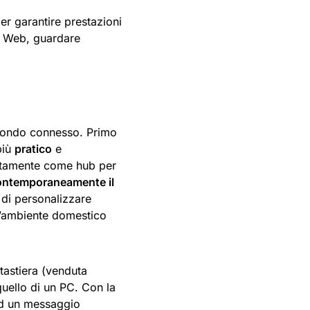
er garantire prestazioni
il Web, guardare
 mondo connesso. Primo
più
pratico
e
ettamente come hub per
ontemporaneamente il
 di personalizzare
l’ambiente domestico
astiera (venduta
quello di un PC. Con la
ad un messaggio