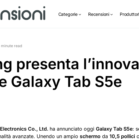
Categorie
Recensioni
Produttor
 minute read
 presenta l’innova
le Galaxy Tab S5e
lectronics Co., Ltd.
ha annunciato oggi
Galaxy Tab S5e
: 
nalità avanzate. Unendo un ampio
schermo
da
10,5 pollici
c