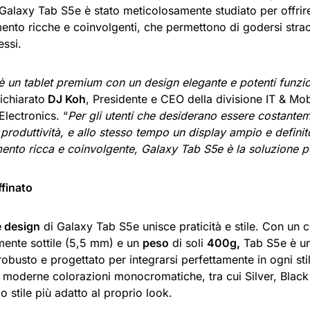
 Galaxy Tab S5e è stato meticolosamente studiato per offrir
mento ricche e coinvolgenti, che permettono di godersi stra
ssi.
 un tablet premium con un design elegante e potenti funzion
dichiarato
DJ Koh
, Presidente e CEO della divisione IT & M
lectronics. “
Per gli utenti che desiderano essere costante
roduttività, e allo stesso tempo un display ampio e definit
mento ricca e coinvolgente, Galaxy Tab S5e è la soluzione p
ffinato
e design
di Galaxy Tab S5e unisce praticità e stile. Con un 
lmente sottile (5,5 mm) e un
peso
di soli
400g,
Tab S5e è un 
 robusto e progettato per integrarsi perfettamente in ogni stil
moderne colorazioni monocromatiche, tra cui Silver, Black 
lo stile più adatto al proprio look.