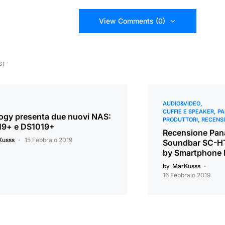
View Comments (0)
ST
AUDIO&VIDEO
CUFFIE E SPEAKER
PA
ogy presenta due nuovi NAS:
PRODUTTORI
RECENSI
9+ e DS1019+
Recensione Pan
Kusss
15 Febbraio 2019
Soundbar SC-
by Smartphone I
by
MarKusss
16 Febbraio 2019