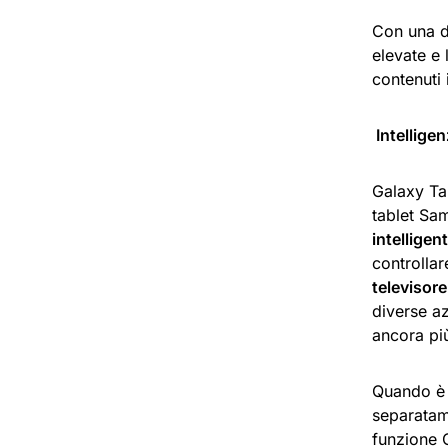
Con una d
elevate e 
contenuti 
Intellige
Galaxy Ta
tablet Sa
intelligen
controllar
televisore 
diverse a
ancora pi
Quando è 
separata
funzione 