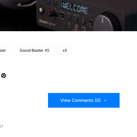
ster
Sound Blaster X5
x5
View Comments (0)
ST