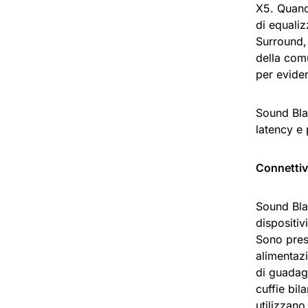
X5. Quando
di equali
Surround, 
della comu
per eviden
Sound Bla
latency e 
Connettiv
Sound Bla
dispositiv
Sono pres
alimentaz
di guadag
cuffie bil
utilizzano