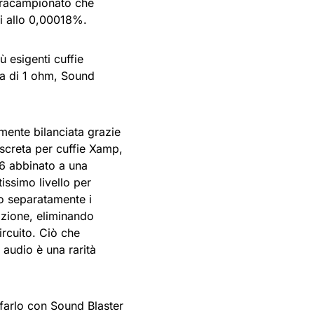
ovracampionato che
ri allo 0,00018%.
 esigenti cuffie
ta di 1 ohm, Sound
mente bilanciata grazie
iscreta per cuffie Xamp,
G6 abbinato a una
issimo livello per
no separatamente i
cazione, eliminando
circuito. Ciò che
 audio è una rarità
farlo con Sound Blaster