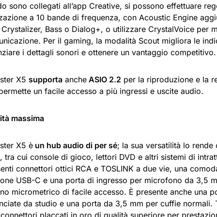
 sono collegati all’app Creative, si possono effettuare reg
zzazione a 10 bande di frequenza, con Acoustic Engine aggi
Crystalizer, Bass o Dialog+, o utilizzare CrystalVoice per mi
nicazione. Per il gaming, la modalità Scout migliora le ind
ziare i dettagli sonori e ottenere un vantaggio competitivo.
ster X5
supporta
anche
ASIO 2.2
per la riproduzione e la r
permette un facile accesso a più ingressi e uscite audio.
ità massima
ster X5 è
un hub audio di per sé
; la sua versatilità lo rend
i, tra cui console di gioco, lettori DVD e altri sistemi di intr
enti connettori ottici RCA e TOSLINK a due vie, una comoda
ione USB-C e una porta di ingresso per microfono da 3,5
no micrometrico di facile accesso. È presente anche una p
anciate da studio e una porta da 3,5 mm per cuffie normali. T
 connettori placcati in oro di qualità superiore per prestazion