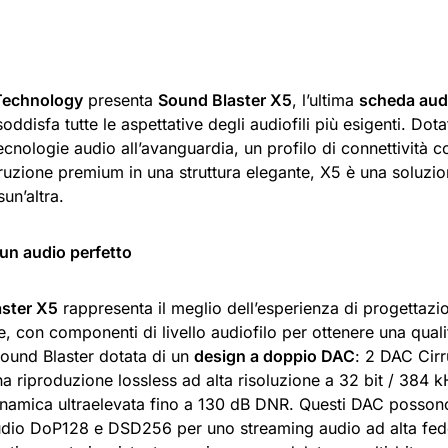
Technology
presenta
Sound Blaster X5
, l’ultima
scheda audi
oddisfa tutte le aspettative degli audiofili più esigenti. Dot
nologie audio all’avanguardia, un profilo di connettività c
truzione premium in una struttura elegante, X5 è una soluzi
un’altra.
 un audio perfetto
ster X5
rappresenta il meglio dell’esperienza di progettazi
e, con componenti di livello audiofilo per ottenere una qual
Sound Blaster dotata di un
design a doppio DAC
: 2 DAC Cir
na riproduzione lossless ad alta risoluzione a 32 bit / 384
amica ultraelevata fino a 130 dB DNR. Questi DAC possono
udio DoP128 e DSD256 per uno streaming audio ad alta fede