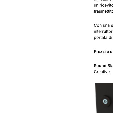
un ricevit
trasmettit
Con una se
interrutto
portata di
Prezzi e d
Sound Bla
Creative.