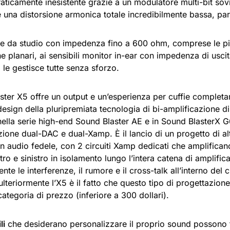
raticamente inesistente grazie a un modulatore multi-bit s
e una distorsione armonica totale incredibilmente bassa, pa
fie da studio con impedenza fino a 600 ohm, comprese le più
 planari, ai sensibili monitor in-ear con impedenza di usci
 le gestisce tutte senza sforzo.
ster X5 offre un output e un’esperienza per cuffie completa
esign della pluripremiata tecnologia di bi-amplificazione d
nella serie high-end Sound Blaster AE e in Sound BlasterX 
ione dual-DAC e dual-Xamp. È il lancio di un progetto di alt
un audio fedele, con 2 circuiti Xamp dedicati che amplifica
tro e sinistro in isolamento lungo l’intera catena di amplifi
nte le interferenze, il rumore e il cross-talk all’interno del 
ulteriormente l’X5 è il fatto che questo tipo di progettazione
categoria di prezzo (inferiore a 300 dollari).
li
che desiderano personalizzare il proprio sound possono 