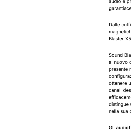
audio è p
garantisc
Dalle cuf
magnetiche
Blaster X5
Sound Bla
al nuovo d
presente 
configuraz
ottenere 
canali des
efficaceme
distingue 
nella sua 
Gli
audiofi