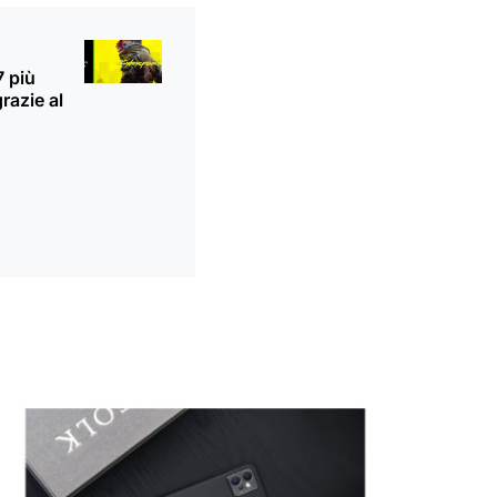
 più
razie al