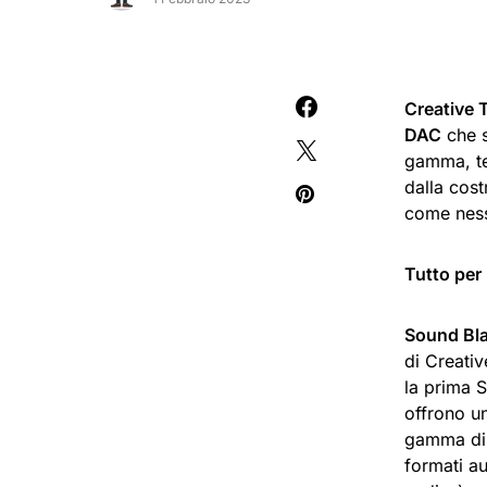
Creative 
DAC
che s
gamma, tec
dalla cos
come ness
Tutto per
Sound Bla
di Creativ
la prima 
offrono u
gamma din
formati a