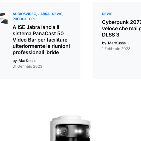
AUDIO&VIDEO
JABRA
NEWS
NEWS
PRODUTTORI
Cyberpunk 2077
A ISE Jabra lancia il
veloce che mai g
sistema PanaCast 50
DLSS 3
Video Bar per facilitare
by
MarKusss
ulteriormente le riunioni
1 Febbraio 2023
professionali ibride
by
MarKusss
31 Gennaio 2023