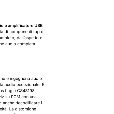
o e amplificatore USB
ata di componenti top di
ompleto, dall’aspetto e
one audio completa
one e ingegneria audio
ità audio eccezionale. È
rus Logic CS43198
 kHz su PCM con una
 anche decodificare i
ltà. La distorsione