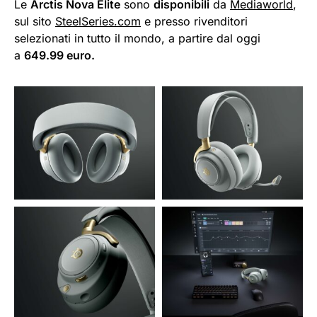
Le
Arctis Nova Elite
sono
disponibili
da
Mediaworld
,
sul sito
SteelSeries.com
e presso rivenditori
selezionati in tutto il mondo, a partire dal oggi
a
649.99 euro.