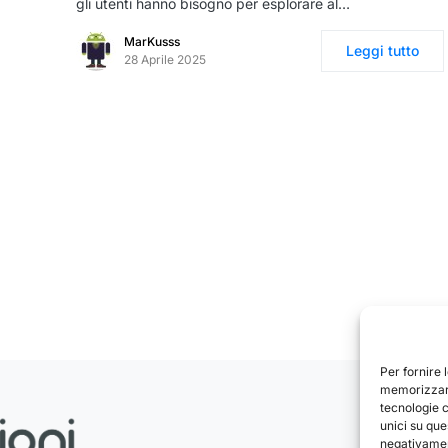
gli utenti hanno bisogno per esplorare al…
MarKusss
Leggi tutto
28 Aprile 2025
Per fornire 
memorizzare
tecnologie 
unici su que
negativament