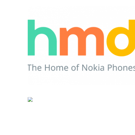
0
0
0