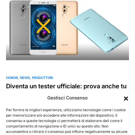
HONOR
NEWS
PRODUTTORI
Diventa un tester ufficiale: prova anche tu
Honor 6X!
Gestisci Consenso
Honor, il brand di smartphone per i nativi digitali, progetta il
suo futuro grazie ai feedback dei suoi…
Per fornire le migliori esperienze, utilizziamo tecnologie come i cookie
per memorizzare e/o accedere alle informazioni del dispositivo. Il
consenso a queste tecnologie ci permetterà di elaborare dati come il
MarKusss
Leggi tutto
comportamento di navigazione o ID unici su questo sito. Non
20 Gennaio 2017
acconsentire o ritirare il consenso può influire negativamente su alcune