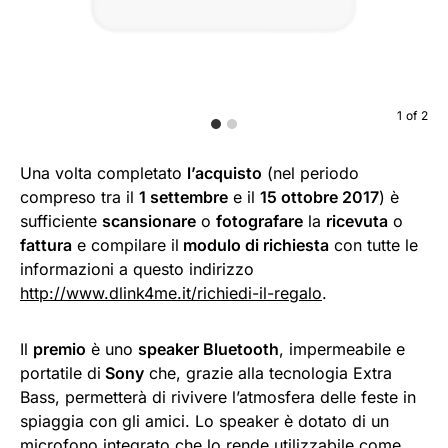
1
of
2
Una volta completato
l’acquisto
(nel periodo
compreso tra il
1 settembre
e il
15 ottobre 2017
) è
sufficiente
scansionare
o
fotografare
la
ricevuta
o
fattura
e compilare il
modulo di richiesta
con tutte le
informazioni a questo indirizzo
http://www.dlink4me.it/richiedi-il-regalo
.
Il
premio
è uno
speaker Bluetooth
, impermeabile e
portatile di
Sony
che, grazie alla tecnologia Extra
Bass, permetterà di rivivere l’atmosfera delle feste in
spiaggia con gli amici. Lo speaker è dotato di un
microfono integrato che lo rende utilizzabile come