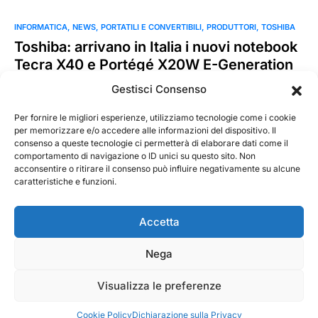
INFORMATICA
NEWS
PORTATILI E CONVERTIBILI
PRODUTTORI
TOSHIBA
Toshiba: arrivano in Italia i nuovi notebook
Tecra X40 e Portégé X20W E-Generation
Toshiba Europe GmbH annuncia la disponibilità in Italia dei
Gestisci Consenso
nuovi notebook Tecra X40 e Portégé X20W della serie E-
Generation. Attualmente disponibili in…
Per fornire le migliori esperienze, utilizziamo tecnologie come i cookie
per memorizzare e/o accedere alle informazioni del dispositivo. Il
consenso a queste tecnologie ci permetterà di elaborare dati come il
MarKusss
Leggi tutto
comportamento di navigazione o ID unici su questo sito. Non
14 Aprile 2018
acconsentire o ritirare il consenso può influire negativamente su alcune
caratteristiche e funzioni.
Accetta
Nega
@ 2026 - Tecnorecensioni
Designed & Developed by
InTouchDesign
Visualizza le preferenze
Cookie Policy
Dichiarazione sulla Privacy