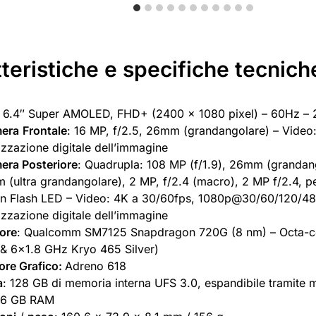
teristiche e specifiche tecnich
: 6.4″ Super AMOLED, FHD+ (2400 x 1080 pixel) – 60Hz – 
era
Frontale
: 16 MP, f/2.5, 26mm (grandangolare) – Vide
izzazione digitale dell’immagine
era Posteriore
: Quadrupla: 108 MP (f/1.9), 26mm (grandang
 (ultra grandangolare), 2 MP, f/2.4 (macro), 2 MP f/2.4, pe
n Flash LED – Video: 4K a 30/60fps, 1080p@30/60/120/4
izzazione digitale dell’immagine
ore
: Qualcomm SM7125 Snapdragon 720G (8 nm) – Octa-c
& 6×1.8 GHz Kryo 465 Silver)
re Grafico:
Adreno 618
a
: 128 GB di memoria interna UFS 3.0, espandibile tramite
, 6 GB RAM