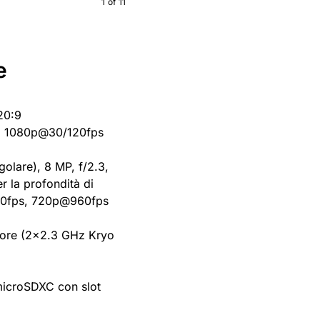
1
of
11
e
20:9
o: 1080p@30/120fps
olare), 8 MP, f/2.3,
r la profondità di
80fps, 720p@960fps
ore (2×2.3 GHz Kryo
 microSDXC con slot