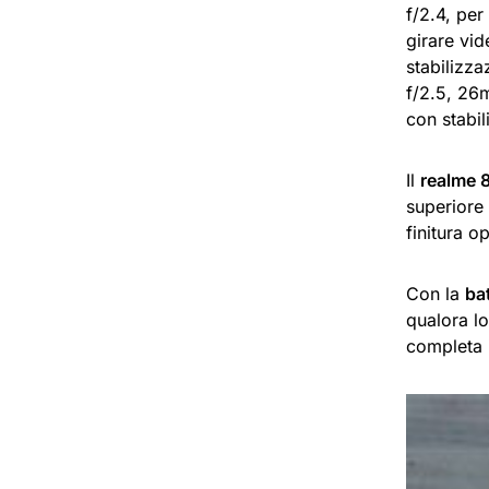
f/2.4, per
girare vi
stabilizz
f/2.5, 26
con stabil
Il
realme 
superiore e
finitura o
Con la
ba
qualora lo
completa