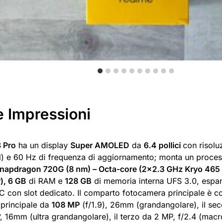
e Impressioni
8 Pro
ha un display
Super AMOLED
da
6.4 pollici
con risol
l) e 60 Hz di frequenza di aggiornamento; monta un proce
apdragon 720G (8 nm) – Octa-core (2×2.3 GHz Kryo 465 
), 6 GB
di RAM e
128 GB
di memoria interna UFS 3.0, espan
 con slot dedicato. Il comparto fotocamera principale è 
l principale da
108 MP
(f/1.9), 26mm (grandangolare), il se
°, 16mm (ultra grandangolare), il terzo da 2 MP, f/2.4 (macr