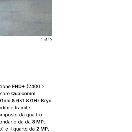
1
of
10
uzione
FHD+
(2400 x
ssore
Qualcomm
Gold & 6×1.8 GHz Kryo
dibile tramite
composto da quattro
condario da da
8 MP
,
o) e il quarto da
2 MP
,