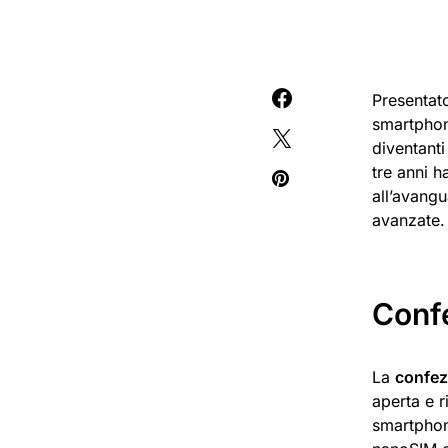
Presentat
smartphon
diventanti
tre anni h
all’avang
avanzate.
Conf
La
confez
aperta e 
smartphon