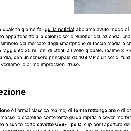
o qualche giorno fa (
qui la notizia
) abbiamo avuto modo di 
e appartenente alla celebre serie Number dell’azienda, una 
 simbolo del mercato degli smartphone di fascia media e che
a raggiunto 30 milioni di utenti a livello globale. realme 8 
uardia, con un sensore principale da
108 MP
e un set di funz
 Vediamo le prime impressioni d’uso.
ezione
ione
è l’ormai classica realme, di
forma rettangolare
e di co
rimosso lo scatolino contenente guida rapida e cover morbi
e e subito sotto
cavetto USB-Tipo C,
clip per l’apertura de