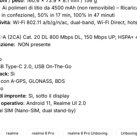
oni
/
peso
: 160.6 x 73.9 x 8.1 mm / 156 g
: Ai polimeri di litio da 4500 mAh (non removibile) – Ricar
e in confezione), 50% in 17 min, 100% in 47 minuti
ività
: Wi-Fi 802.11 a/b/g/n/ac, dual-band, Wi-Fi Direct, hot
E-A (2CA) Cat. 20 DL 800 Mbps DL, 150 Mbps UP; HSPA+
azione:
NON presente
o
B Type-C 2.0, USB On-The-Go
ack:
Sì
ì, con A-GPS, GLONASS, BDS
o
di impronte
: Sì, sotto il display
operativo
: Android 11, Realme UI 2.0
al SIM (Nano-SIM, dual stand-by)
realme
realme 8 Pro
realme 8 Pro Unboxing
Unboxing