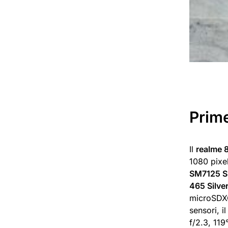
Prim
Il
realme 
1080 pixe
SM7125 Sn
465 Silver
microSDXC
sensori, i
f/2.3, 119