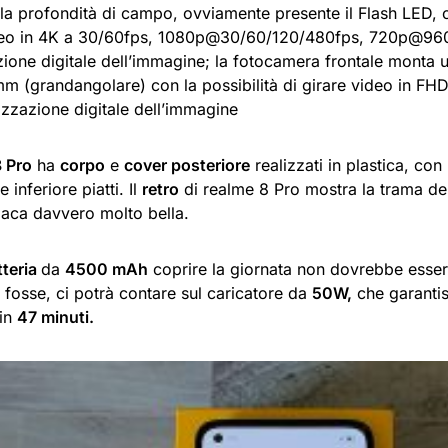
 la profondità di campo, ovviamente presente il Flash LED, co
deo in 4K a 30/60fps, 1080p@30/60/120/480fps, 720p@96
azione digitale dell’immagine; la fotocamera frontale monta
mm (grandangolare) con la possibilità di girare video in 
izzazione digitale dell’immagine
8 Pro
ha
corpo
e
cover posteriore
realizzati in plastica, con 
 inferiore piatti. Il
retro
di realme 8 Pro mostra la trama del 
paca davvero molto bella.
tteria
da
4500 mAh
coprire la giornata non dovrebbe esse
 fosse, ci potrà contare sul caricatore da
50W,
che garantis
 in
47 minuti.