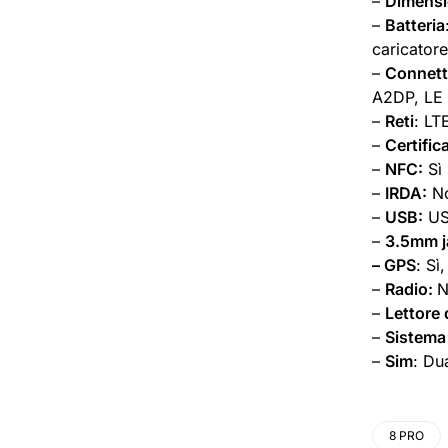
–
Dimensi
–
Batteria
caricator
–
Connett
A2DP, LE
–
Reti
: LT
–
Certific
–
NFC:
Sì
–
IRDA:
N
–
USB:
US
–
3.5mm j
– GPS
: S
–
Radio:
N
–
Lettore 
–
Sistema
–
Sim
: Du
8 PRO