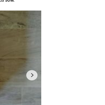
 da
50W.