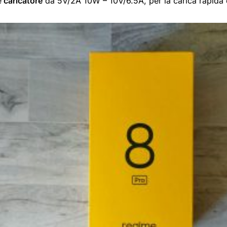
e
caricatore
da 5V/2A 10W – 10V/6.5A, per la carica rapida