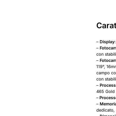
Carat
–
Display
–
Fotocam
con stabil
–
Fotocam
119°, 16mm
campo co
con stabil
–
Process
465 Gold 
–
Processo
–
Memori
dedicato