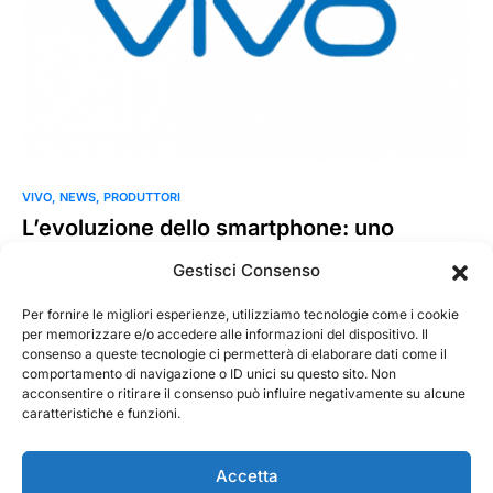
VIVO
NEWS
PRODUTTORI
L’evoluzione dello smartphone: uno
sguardo al futuro secondo vivo
Gestisci Consenso
Il mondo della telefonia mobile corre molto veloce. Solo
qualche tempo fa ci ritrovavamo a pigiare tastini su…
Per fornire le migliori esperienze, utilizziamo tecnologie come i cookie
per memorizzare e/o accedere alle informazioni del dispositivo. Il
consenso a queste tecnologie ci permetterà di elaborare dati come il
MarKusss
Leggi tutto
comportamento di navigazione o ID unici su questo sito. Non
11 Gennaio 2021
acconsentire o ritirare il consenso può influire negativamente su alcune
caratteristiche e funzioni.
Accetta