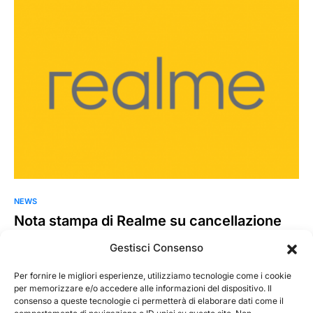
NEWS
Nota stampa di Realme su cancellazione
Mobile World Congress
Gestisci Consenso
Così Realme circa la cancellazione del MWC. “In vista della
cancellazione del MWC 2020 da parte del GSMA,…
Per fornire le migliori esperienze, utilizziamo tecnologie come i cookie
per memorizzare e/o accedere alle informazioni del dispositivo. Il
consenso a queste tecnologie ci permetterà di elaborare dati come il
MarKusss
Leggi tutto