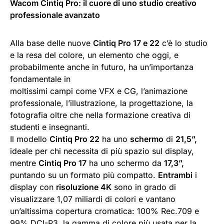
Wacom Cintiq Pro: il cuore di uno studio creativo
professionale avanzato
Alla base delle nuove
Cintiq Pro 17 e 22
c’è lo studio
e la resa del colore, un elemento che oggi, e
probabilmente anche in futuro, ha un’importanza
fondamentale in
moltissimi campi come VFX e CG, l’animazione
professionale, l’illustrazione, la progettazione, la
fotografia oltre che nella formazione creativa di
studenti e insegnanti.
Il modello
Cintiq Pro 22
ha uno
schermo
di
21,5”,
ideale per chi necessita di più spazio sul display,
mentre
Cintiq Pro 17
ha uno schermo da
17,3”,
puntando su un formato più compatto.
Entrambi
i
display con
risoluzione 4K
sono in grado di
visualizzare 1,07 miliardi di colori e vantano
un’altissima copertura cromatica: 100% Rec.709 e
99% DCI-P3, la gamma di colore più usata per la