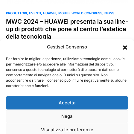
PRODUTTORI
EVENTI
HUAWEI
MOBILE WORLD CONGRESS
NEWS
MWC 2024 – HUAWEI presenta la sua line-
up di prodotti che pone al centro l’estetica
della tecnologia
Ha inizio il Mobile World Congress (MWC) 2024, la più
Gestisci Consenso
importante fiera dedicata alla tecnologia, in corso a
Barcellona…
Per fornire le migliori esperienze, utilizziamo tecnologie come i cookie
per memorizzare e/o accedere alle informazioni del dispositivo. Il
consenso a queste tecnologie ci permetterà di elaborare dati come il
Ikaroweb
Leggi tutto
comportamento di navigazione o ID unici su questo sito. Non
26 Febbraio 2024
acconsentire o ritirare il consenso può influire negativamente su alcune
caratteristiche e funzioni.
Accetta
Nega
@ 2026 - Tecnorecensioni
Designed & Developed by
InTouchDesign
Visualizza le preferenze