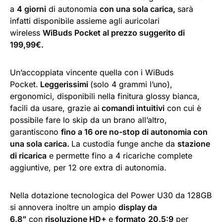
a
4 giorni
di autonomia
con una sola carica,
sarà
infatti disponibile assieme agli auricolari
wireless
WiBuds Pocket al prezzo suggerito di
199,99€.
Un’accoppiata vincente quella con i WiBuds
Pocket.
Leggerissimi
(solo 4 grammi l’uno),
ergonomici, disponibili nella finitura glossy bianca,
facili da usare, grazie ai
comandi intuitivi
con cui è
possibile fare lo skip da un brano all’altro,
garantiscono
fino a 16 ore no-stop di autonomia con
una sola carica.
La custodia funge anche da
stazione
di ricarica
e permette fino a 4 ricariche complete
aggiuntive, per 12 ore extra di autonomia.
Nella dotazione tecnologica del Power U30 da 128GB
si annovera inoltre un ampio
display da
6.8”
con
risoluzione HD+
e
formato
20.5:9
per