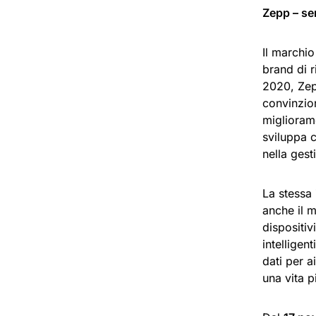
Zepp – se
Il marchio
brand di r
2020, Zep
convinzio
migliorame
sviluppa c
nella gest
La stessa
anche il 
dispositiv
intelligen
dati per a
una vita 