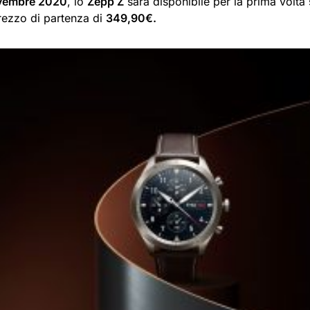
vembre 2020
, lo
Zepp Z
sarà disponibile per la prima volta
rezzo di partenza di
349,90€.