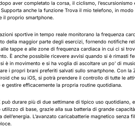
opo aver completato la corsa, il ciclismo, l’escursionismo e 
o. Supporta anche la funzione Trova il mio telefono, in mod
e il proprio smartphone.
azioni sportive in tempo reale monitorano la frequenza card
o della maggior parte degli esercizi, fornendo notifiche relat
 alle tappe e alle zone di frequenza cardiaca in cui ci si tro
nto. È anche possibile ricevere avvisi quando si è rimasti 
i è in movimento e si ha voglia di ascoltare un po’ di musi
lare i propri brani preferiti salvati sullo smartphone. Con l
roid che su iOS, si potrà prendere il controllo di tutte le atti
e gestire efficacemente la propria routine quotidiana.
Z
può durare più di due settimane di tipico uso quotidiano, e
o utilizzo di base, grazie alla sua batteria di grande capaci
a dell’energia. L’avanzato caricabatterie magnetico senza fil
eloce.