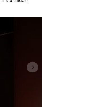
 sul
sito ufficiale