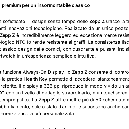
 premium per un insormontabile classico
e sofisticato, il design senza tempo dello
Zepp Z
unisce la t
enti innovazioni tecnologiche. Realizzato da un unico pezzo i
Zepp Z
è incredibilmente leggero ed eccezionalmente resiste
ogico NTC lo rende resistente ai graffi. La consistenza lisc
classico design delle cornici, con quadrante e pulsanti incisi
twatch in un’esperienza semplice e intuitiva.
la funzione Always-On Display, lo
Zepp Z
consente di control
 la pratica
Health Key
permette di accedere istantaneamente
preferite. Il display a 326 ppi riproduce in modo vivido un a
 con un livello di dettaglio straordinario, e un touchscree
sempre pulito. Lo
Zepp Z
offre inoltre più di 50 schermate 
abbigliamento, stile o stato d’animo, e si possono anche car
perienza ancora più personalizzata.