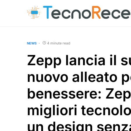
4 minute read
NEWS
Zepp lancia il 
nuovo alleato pe
benessere: Zepp
migliori tecnolo
un design sen