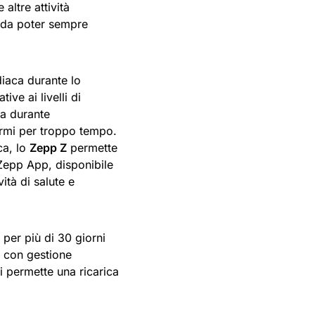
altre attività
o da poter sempre
iaca durante lo
ive ai livelli di
va durante
fermi per troppo tempo.
ca, lo
Zepp Z
permette
a Zepp App, disponibile
vità di salute e
 per più di 30 giorni
tà con gestione
i permette una ricarica