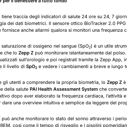
r per il benessere a tutto tondo
Z
tiene traccia degli indicatori di salute 24 ore su 24, 7 giorni
gia dei dati biometrici. Il sensore ottico BioTracker 2.0 PPG
e fornisce anche allarmi qualora si monitori una frequenza 
 di saturazione di ossigeno nel sangue (SpO
) è un utile stru
2
te che lo
Zepp Z
può monitorare istantaneamente dal polso. I
ualizzati sull’orologio e poi registrati tramite la Zepp App,
 il livello di
SpO
e vedere i cambiamenti a breve e lungo t
2
e gli utenti a comprendere la propria biometria, lo
Zepp Z
è 
e della salute
PAI Health Assessment System
che converte 
uitivo dopo aver elaborato la frequenza cardiaca, l’attività e
r dare una overview intuitiva e semplice da leggere del propr
Z
può anche monitorare lo stato del sonno attraverso i peri
REM, così come il tempo di risveglio e i pisolini pomeridiani