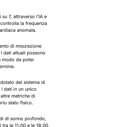
 su 7, attraverso l’IA e
 controlla la frequenza
cardiaca anomala.
mento di misurazione
 dati attuali possono
 in modo da poter
ermine.
dotato del sistema di
i dati in un unico
 altre metriche di
io stato fisico.
odi di sonno profondo,
 tra le 11.00 e le 18.00,