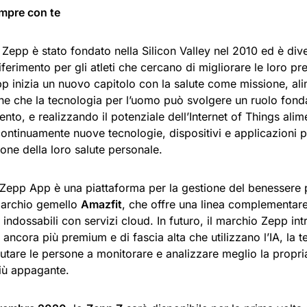
mpre con te
 Zepp è stato fondato nella Silicon Valley nel 2010 ed è div
iferimento per gli atleti che cercano di migliorare le loro pre
p inizia un nuovo capitolo con la salute come missione, ali
ne che la tecnologia per l’uomo può svolgere un ruolo fond
nto, e realizzando il potenziale dell’Internet of Things alim
ontinuamente nuove tecnologie, dispositivi e applicazioni per
ione della loro salute personale.
 Zepp App è una piattaforma per la gestione del benessere 
marchio gemello
Amazfit
, che offre una linea complementar
i indossabili con servizi cloud. In futuro, il marchio Zepp int
ti ancora più premium e di fascia alta che utilizzano l’IA, la 
iutare le persone a monitorare e analizzare meglio la propri
più appagante.