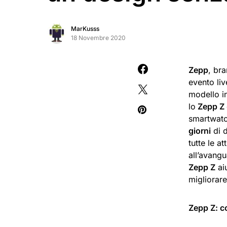
MarKusss
18 Novembre 2020
Zepp
, bra
evento liv
modello i
lo
Zepp Z
smartwatc
giorni
di d
tutte le at
all’avangu
Zepp Z
aiu
migliorare 
Zepp Z: co