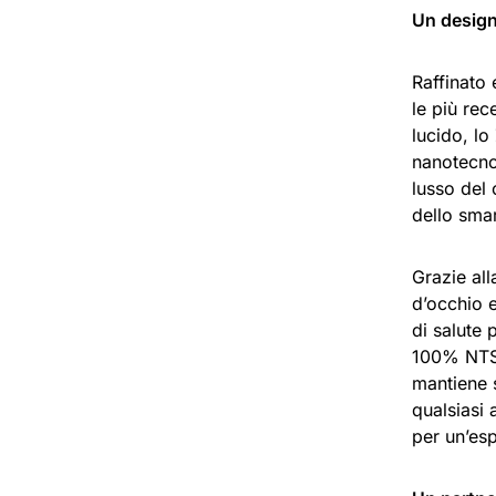
Un design
Raffinato 
le più rec
lucido, lo
nanotecnol
lusso del 
dello smar
Grazie al
d’occhio e
di salute 
100% NTSC
mantiene 
qualsiasi 
per un’es