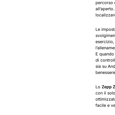
percorso d
all’apert
localizzar
Le impost
svolgiment
esercizio,
l’allename
E quando s
di control
sia su And
benessere 
Lo
Zepp 
con il sol
ottimizzat
facile e v