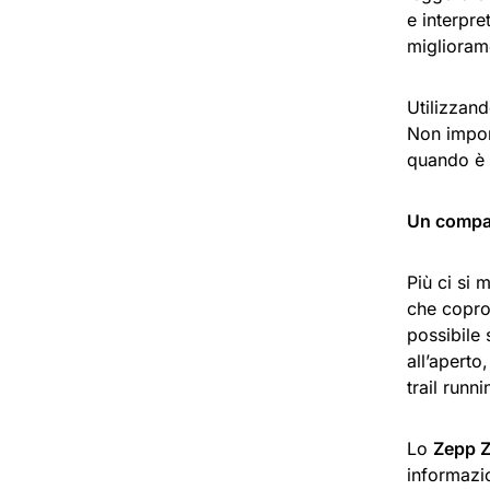
e interpre
miglioram
Utilizzand
Non import
quando è 
Un compag
Più ci si 
che copron
possibile 
all’aperto
trail runn
Lo
Zepp 
informazio