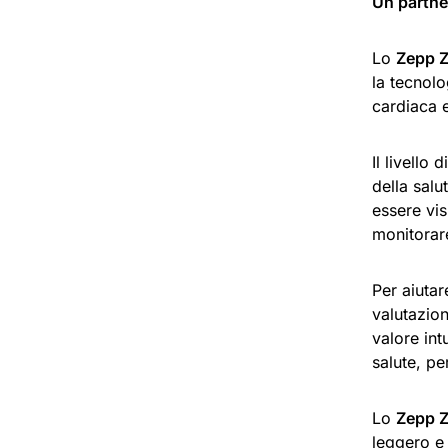
Un partne
Lo
Zepp 
la tecnolo
cardiaca 
Il livello
della salu
essere vis
monitorare
Per aiutar
valutazion
valore int
salute, pe
Lo
Zepp 
leggero e 