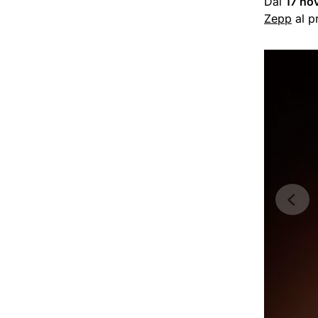
Dal
17 no
Zepp
al p