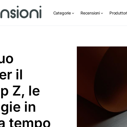
Categorie
Recensioni
Produttor
suo
r il
 Z, le
gie in
za tempo