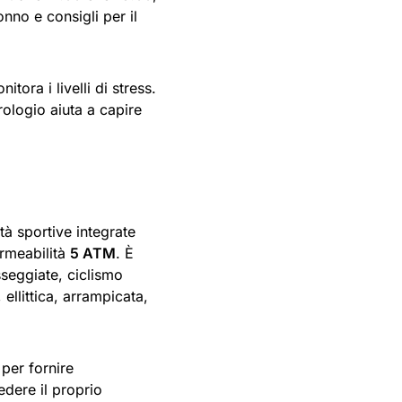
onno e consigli per il
itora i livelli di stress.
orologio aiuta a capire
à sportive integrate
ermeabilità
5 ATM
. È
sseggiate, ciclismo
 ellittica, arrampicata,
per fornire
edere il proprio