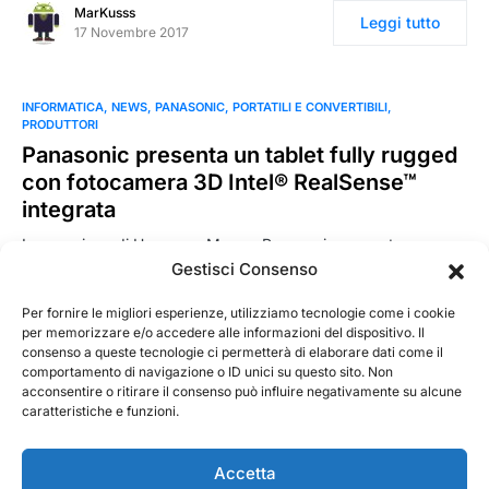
MarKusss
Leggi tutto
17 Novembre 2017
INFORMATICA
NEWS
PANASONIC
PORTATILI E CONVERTIBILI
PRODUTTORI
Panasonic presenta un tablet fully rugged
con fotocamera 3D Intel® RealSense™
integrata
In occasione di Hannover Messe, Panasonic presenta
il tablet fully rugged Toughpad FZ-M1 con fotocamera
Gestisci Consenso
integrata 3D Intel® RealSense™, progettato per effettuare ed
elaborare misurazioni 3D in…
Per fornire le migliori esperienze, utilizziamo tecnologie come i cookie
per memorizzare e/o accedere alle informazioni del dispositivo. Il
consenso a queste tecnologie ci permetterà di elaborare dati come il
MarKusss
Leggi tutto
comportamento di navigazione o ID unici su questo sito. Non
24 Aprile 2018
acconsentire o ritirare il consenso può influire negativamente su alcune
caratteristiche e funzioni.
Accetta