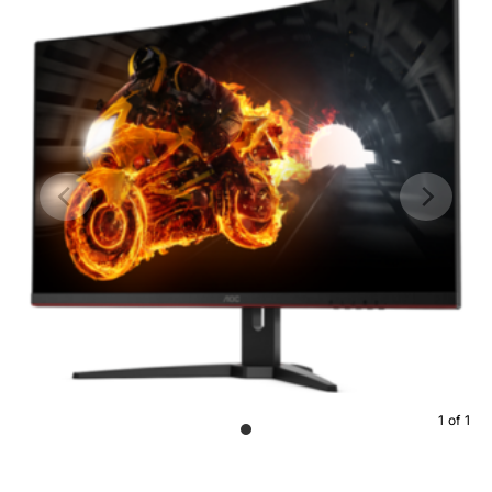
1
of
1