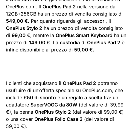
OnePlus.com
. Il
OnePlus Pad 2
nella versione da
12GB+256GB ha un prezzo di vendita consigliato di
549,00 €
. Per quanto riguarda gli accessori, il
OnePlus Stylo 2
ha un prezzo di vendita consigliato
di
99,00 €
, mentre la
OnePlus Smart Keyboard
ha un
prezzo di
149,00 €
. La
custodia
di
OnePlus Pad 2
è
infine disponibile al prezzo di
59,00 €.
I clienti che acquistano il
OnePlus Pad 2
potranno
usufruire di un’offerta speciale su OnePlus.com, che
include
€50 di sconto
e un
regalo
a
scelta
tra: un
adattatore
SuperVOOC da 80W
(del valore di 39,99
€), la penna
OnePlus Stylo 2
(dal valore di 99,00 €)
o una cover
OnePlus Folio Case 2
(del valore di
59,00 €).