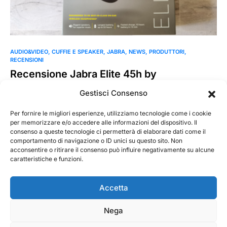
AUDIO&VIDEO
CUFFIE E SPEAKER
JABRA
NEWS
PRODUTTORI
RECENSIONI
Recensione Jabra Elite 45h by
Smartphone Italia
Gestisci Consenso
Presentate all’ultimo CES di Las Vegas (qui la notizia), le Jabra
Elite 45h, sono progettate per essere le…
Per fornire le migliori esperienze, utilizziamo tecnologie come i cookie
per memorizzare e/o accedere alle informazioni del dispositivo. Il
consenso a queste tecnologie ci permetterà di elaborare dati come il
MarKusss
Leggi tutto
comportamento di navigazione o ID unici su questo sito. Non
27 Luglio 2020
acconsentire o ritirare il consenso può influire negativamente su alcune
caratteristiche e funzioni.
Accetta
Nega
@ 2026 - Tecnorecensioni
Designed & Developed by
InTouchDesign