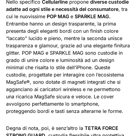
Nello specifico
Cellularline
propone
diverse custodie
adatte ad ogni stile e necessità del consumatore
, tra
cui le nuovissime
POP MAG
e
SPARKLE MAG.
Entrambe hanno un design trasparente, la prima
presenta degli eleganti bordi con un finish colore
“laccato” lucido e pieno, mentre la seconda unisce
trasparenza e glamour, grazie ad una elegante finitura
glitter. POP MAG e SPARKLE MAG sono custodie in
grado di unire colore e luminosità ad un design
minimal che risalta lo stile dell’iPhone. Queste
custodie, progettate per interagire con l’ecosistema
MagSafe®, sono dotate di magneti integrati che si
agganciano ai caricatori wireless e ne permettono
una ricarica MagSafe sicura e veloce. Le cover
avvolgono perfettamente lo smartphone,
proteggendo bordi e tasti senza alterarne le forme.
Degna di nota, poi, è senz’altro la
TETRA FORCE
STRONG GUARD
, custodia flessibile ultra protettiva