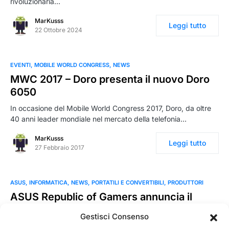
rivoluzionaria…
MarKusss
Leggi tutto
22 Ottobre 2024
EVENTI
MOBILE WORLD CONGRESS
NEWS
MWC 2017 – Doro presenta il nuovo Doro
6050
In occasione del Mobile World Congress 2017, Doro, da oltre
40 anni leader mondiale nel mercato della telefonia…
MarKusss
Leggi tutto
27 Febbraio 2017
ASUS
INFORMATICA
NEWS
PORTATILI E CONVERTIBILI
PRODUTTORI
ASUS Republic of Gamers annuncia il
notebook Strix SCAR II
Gestisci Consenso
ASUS Republic of Gamers (ROG) annuncia la disponibilità sul