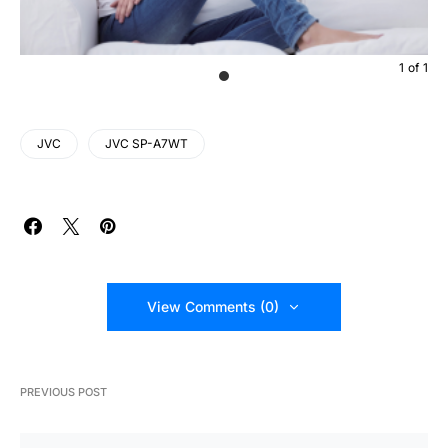
1
of
1
JVC
JVC SP-A7WT
View Comments (0)
PREVIOUS POST