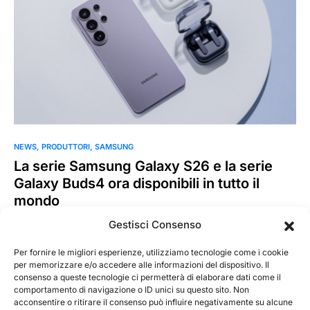
NEWS
PRODUTTORI
SAMSUNG
La serie Samsung Galaxy S26 e la serie
Galaxy Buds4 ora disponibili in tutto il
mondo
Samsung Electronics annuncia la disponibilità globale
Gestisci Consenso
della serie Galaxy S26 e della serie Galaxy Buds4. Galaxy S26
Ultra, Galaxy S26+ e Galaxy…
Per fornire le migliori esperienze, utilizziamo tecnologie come i cookie
per memorizzare e/o accedere alle informazioni del dispositivo. Il
consenso a queste tecnologie ci permetterà di elaborare dati come il
MarKusss
Leggi tutto
comportamento di navigazione o ID unici su questo sito. Non
11 Marzo 2026
acconsentire o ritirare il consenso può influire negativamente su alcune