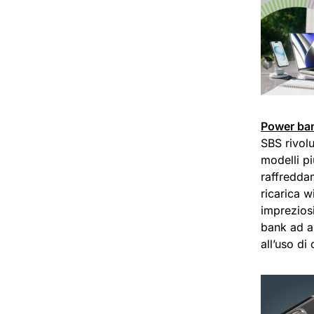
Power ban
SBS rivolu
modelli pi
raffreddam
ricarica wi
imprezios
bank ad a
all’uso di