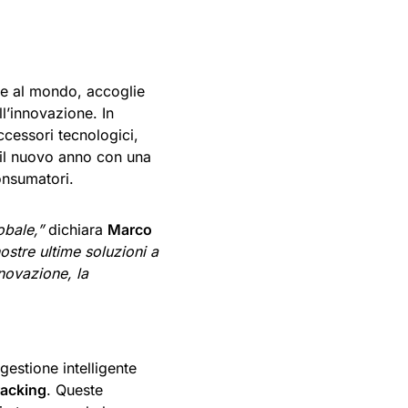
te al mondo, accoglie
ll’innovazione. In
ccessori tecnologici,
 il nuovo anno con una
onsumatori.
obale,”
dichiara
Marco
ostre ultime soluzioni a
novazione, la
gestione intelligente
racking
. Queste