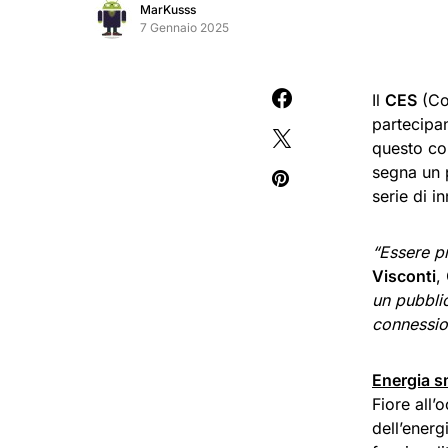
MarKusss
7 Gennaio 2025
Il
CES
(Co
partecipan
questo con
segna un 
serie di i
“Essere p
Visconti
,
un pubbli
connessio
Energia s
Fiore all’
dell’ener