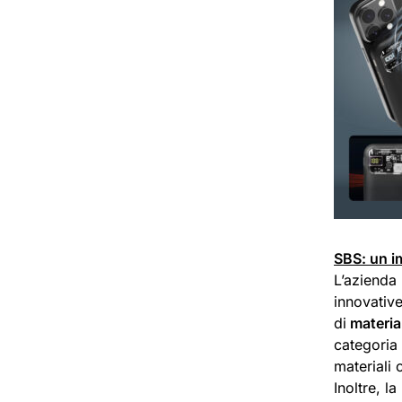
SBS: un i
L’azienda 
innovative
di
material
categoria 
materiali 
Inoltre, l