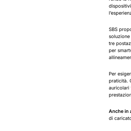
dispositiv
l’esperien
SBS propo
soluzione 
tre posta
per smart
allineamen
Per esigen
praticità.
auricolari
prestazion
Anche in 
di caricat