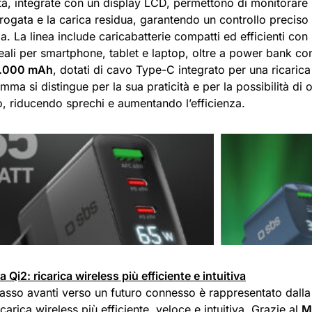
tà, integrate con un display LCD, permettono di monitorare 
ogata e la carica residua, garantendo un controllo preciso e
ia. La linea include caricabatterie compatti ed efficienti co
deali per smartphone, tablet e laptop, oltre a power bank c
.000 mAh
, dotati di cavo Type-C integrato per una ricarica 
ma si distingue per la sua praticità e per la possibilità di 
o, riducendo sprechi e aumentando l’efficienza.
 Qi2: ricarica wireless più efficiente e intuitiva
passo avanti verso un futuro connesso è rappresentato dalla
icarica wireless più efficiente, veloce e intuitiva. Grazie al
M