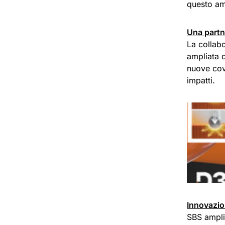
questo am
Una partn
La collab
ampliata d
nuove cov
impatti.
Innovazio
SBS ampli