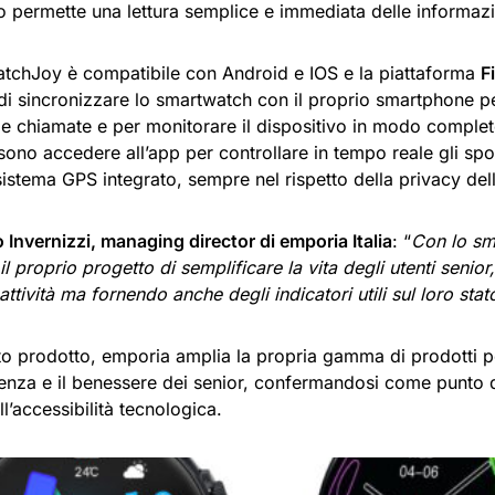
o permette una lettura semplice e immediata delle informazio
WatchJoy è compatibile con Android e IOS e la piattaforma
F
i sincronizzare lo smartwatch con il proprio smartphone per
 chiamate e per monitorare il dispositivo in modo completo.
ono accedere all’app per controllare in tempo reale gli spo
 sistema GPS integrato, sempre nel rispetto della privacy dell
Invernizzi, managing director di emporia Italia
: “
Con lo sm
l proprio progetto di semplificare la vita degli utenti senio
 attività ma fornendo anche degli indicatori utili sul loro stat
o prodotto, emporia amplia la propria gamma di prodotti pe
denza e il benessere dei senior, confermandosi come punto d
ll’accessibilità tecnologica.