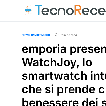
2 minute read
NEWS
SMARTWATCH
emporia presen
WatchJoy, lo
smartwatch int
che si prende c
benessere dei 