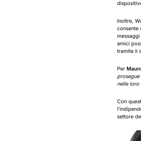
dispositiv
Inoltre, 
consente d
messaggi e
amici poss
tramite il
Per
Mauro 
prosegue i
nelle loro
Con quest
l’indipen
settore de