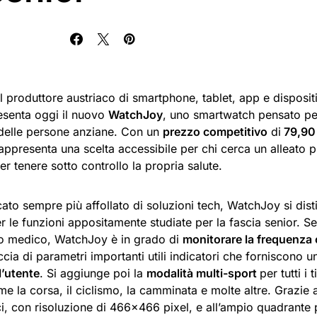
l produttore austriaco di smartphone, tablet, app e disposit
resenta oggi il nuovo
WatchJoy
, uno smartwatch pensato per
delle persone anziane. Con un
prezzo competitivo
di
79,90
ppresenta una scelta accessibile per chi cerca un alleato pr
er tenere sotto controllo la propria salute.
ato sempre più affollato di soluzioni tech, WatchJoy si dist
r le funzioni appositamente studiate per la fascia senior. 
vo medico, WatchJoy è in grado di
monitorare la frequenza 
ccia di parametri importanti utili indicatori che forniscono u
l’utente
. Si aggiunge poi la
modalità multi-sport
per tutti i t
me la corsa, il ciclismo, la camminata e molte altre. Grazi
ci, con risoluzione di 466×466 pixel, e all’ampio quadrante p