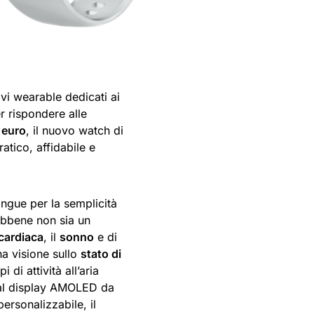
ivi wearable dedicati ai
 rispondere alle
 euro
, il nuovo watch di
atico, affidabile e
ingue per la semplicità
Sebbene non sia un
cardiaca
, il
sonno
e di
na visione sullo
stato di
ipi di attività all’aria
e al display AMOLED da
ersonalizzabile, il