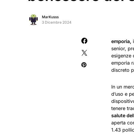
MarKusss
3 Dicembre 2024
emporia,
i
senior, p
esigenze 
emporia ra
discreto p
In un merc
d’uso e pe
dispositi
tenere tra
salute del
aperta co
1.43 polli