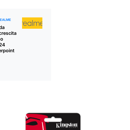
REALME
 da
crescita
zo
024
rpoint