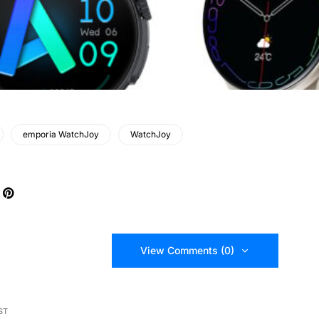
emporia WatchJoy
WatchJoy
View Comments (0)
ST