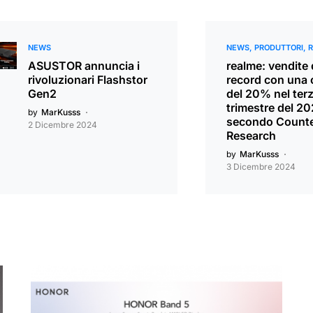
NEWS
NEWS
PRODUTTORI
ASUSTOR annuncia i
realme: vendite
rivoluzionari Flashstor
record con una 
Gen2
del 20% nel ter
trimestre del 2
by
MarKusss
secondo Counte
2 Dicembre 2024
Research
by
MarKusss
3 Dicembre 2024