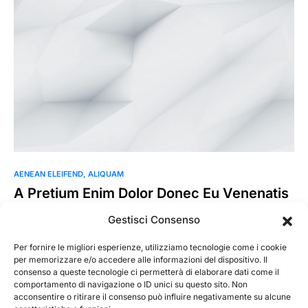
AENEAN ELEIFEND
ALIQUAM
A Pretium Enim Dolor Donec Eu Venenatis
Curabitur
Gestisci Consenso
Enim dapibus ante sapien eleifend dis vulputate quis viverra
ultricies vitae eros. Et nunc aenean a hendrerit quisque…
Per fornire le migliori esperienze, utilizziamo tecnologie come i cookie
per memorizzare e/o accedere alle informazioni del dispositivo. Il
consenso a queste tecnologie ci permetterà di elaborare dati come il
Ikaroweb
Leggi tutto
comportamento di navigazione o ID unici su questo sito. Non
18 Novembre 2019
acconsentire o ritirare il consenso può influire negativamente su alcune